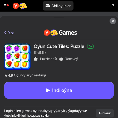
Ähli oýunlar
Yza
Oýun Cute Tiles: Puzzle
0+
BirdMilk
Puzzlelar©
Ýönekeý
Oýunçylaryň reýtingi
4,9
Indi oýna
Login bilen girmek oýundaky ygtyýarlykly ýagdaýy we
Girmek
ýetginjeklikleri howpsuz saklar