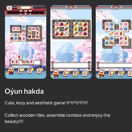
Oýun hakda
Cute, kozy and aesthetic game 🩷🩷🩷🩷🩷
Collect wooden tiles, assemble combos and enjoy the
49
50+ top oýunlar, olary oýnaýar

59
42
beauty!!!!
hatda «oýnamayanlar» hem
Stack Fire Ball
Plinko Clicker
Murder Drones Endless Way