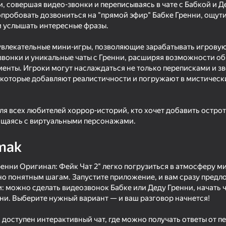
, совершая видео-звонки и переписываясь в чате с Бабкой и Д
робовать дозвониться на "прямой эфир" Бабке Гренни, ощути
 услышать интересные фразы.
ь увлекательные мини-игры, позволяющие зарабатывать игровую
звонки и уникальные чаты с Гренни, расширяя возможности о
нты. Игроки могут наслаждаться не только переписками и зв
, которые добавляют реалистичности и погружают в мистическ
я всех любителей хоррор-историй, кто хочет добавить остроты
бщаясь с виртуальными персонажами.
16+
71
71
mak
2
The Cat in Yellow
Baldi
ренни Оригинал: Фейк Чат 2" легко погрузиться в атмосферу м
но понятным шагам. Запустите приложение, и вам сразу пред
 можно сделать видеозвонок Бабке или Деду Гренни, начать ча
ни. Выберите нужный вариант — и ваш разговор начнется!
16+
65
71
 доступен интерактивный чат, где можно получать ответы от п