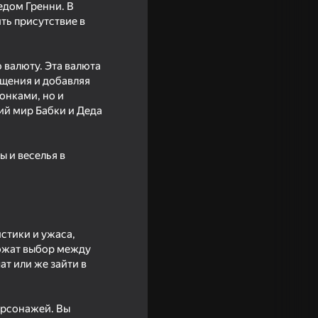
едом Гренни. В
ть присутствие в
 валюту. Эта валюта
бщения и добавляя
онками, но и
ий мир Бабки и Деда
 и веселья в
истики и ужаса,
ложат выбор между
т или же зайти в
16+
ерсонажей. Вы