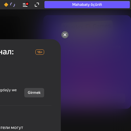
Mahabaty öçüriň
50+ top oýunlar, olara

hatda «oýnamayanlar» hem 
нал:
oýnaýar
16+
ýagdaýy we
Girmek
Görmek
атели могут