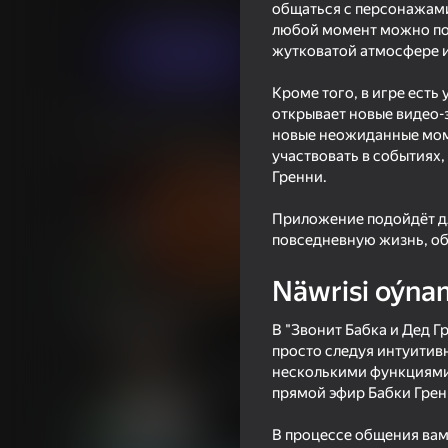
Simeleýatorlar
Dolzhenko Dev
общаться с персонажами
любой момент можно поп
жутковатой атмосфере и
Indi oýna
Кроме того, в игре ест
открывает новые видео-
Meňzeş oýunlar
новые неожиданные моме
участвовать в событиях
Гренни.
Приложение подойдёт дл
повседневную жизнь, о
16+
75
68
Näwrisi oýna
The Baby in Yellow - Original
Clone or neighbour? 
В "Звонит Бабка и Дед Г
просто следуя интуитив
несколькими функциями:
прямой эфир Бабки Грен
16+
80
76
В процессе общения вам