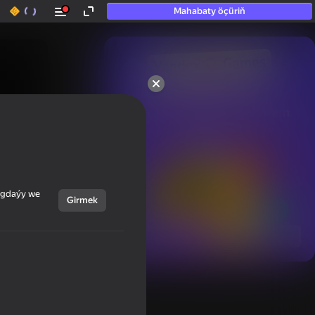
Mahabaty öçüriň
50+ top oýunlar, olara

hatda «oýnamayanlar» hem 
oýnaýar
ýagdaýy we
Girmek
Görmek