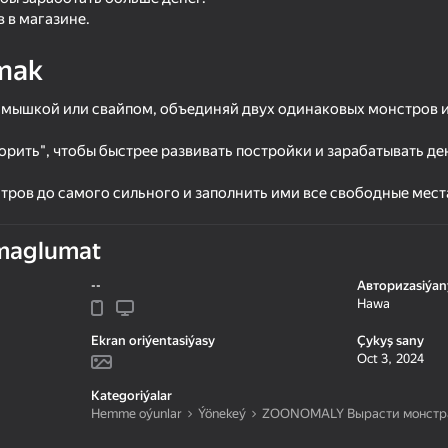
 в магазине.
mak
мышкой или свайпом, объединяй двух одинаковых монстров и
рить", чтобы быстрее развивать постройки и зарабатывать де
тров до самого сильного и заполнить ими все свободные места
maglumat
16+
48
--
Авториzasiýan
Doom forever
Zuma Deluxe Revege 
Hawa
Ekran oriýentasiýasy
Çykyş sany
Oct 3, 2024
Kategoriýalar
Hemme oýunlar
Ýönekeý
ZOONOMALY Вырасти монстр
56
45