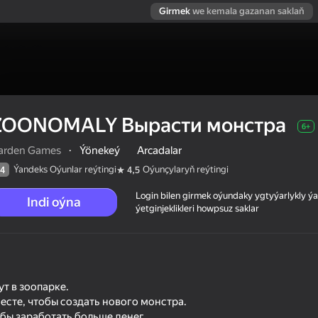
Girmek
we kemala gazanan saklaň
ZOONOMALY Вырасти монстра
6+
arden Games
·
Ýönekeý
Arcadalar
Ýandeks Oýunlar reýtingi
Oýunçylaryň reýtingi
4
4,5
Login bilen girmek oýundaky ygtyýarlykly 
Indi oýna
ýetginjeklikleri howpsuz saklar
ра
т в зоопарке.
сте, чтобы создать нового монстра.
 reýtingi
6+
бы заработать больше денег.