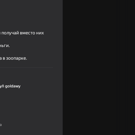
 получай вместо них
ньги.
 в зоопарке.
yň goldawy
Classic
а