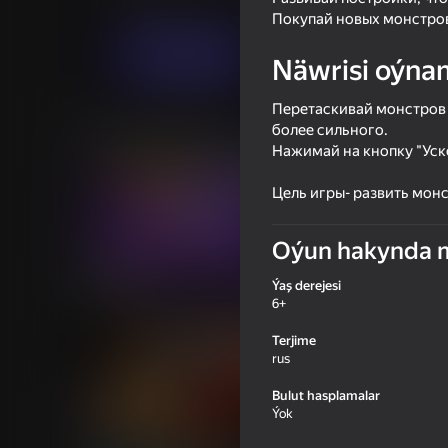
Ýönekeý
Arcadalar
Garden Games
Покупай новых монстров
Indi oýna
Näwrisi oýna
Перетаскивай монстров 
более сильного.
Meňzeş oýunlar
Нажимай на кнопку "Уско
Цель игры- развить монс
Oýun hakynda 
58
42
Ýaş derejesi
Plinko Clicker
2D Memes Hunt
6+
Terjime
rus
Bulut hasplamalar
Ýok
38
43