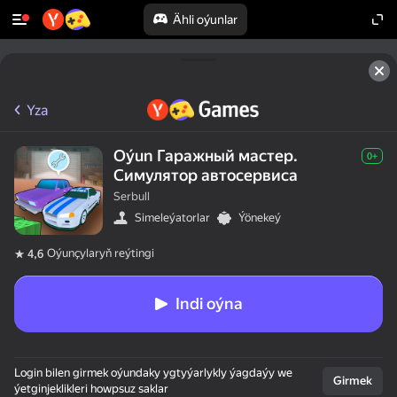
Ähli oýunlar
Yza
Oýun Гаражный мастер.
0+
Симулятор автосервиса
Serbull
Simeleýatorlar
Ýönekeý
Oýunçylaryň reýtingi
4,6
Indi oýna
Login bilen girmek oýundaky ygtyýarlykly ýagdaýy we
Girmek
ýetginjeklikleri howpsuz saklar