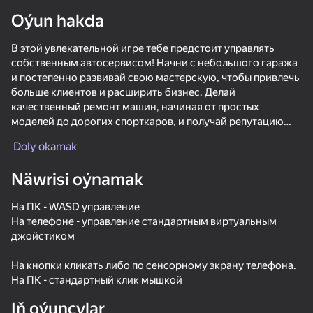
Oýun hakda
В этой увлекательной игре тебе предстоит управлять
собственным автосервисом! Начни с небольшого гаража
и постепенно развивай свою мастерскую, чтобы привлечь
больше клиентов и расширить бизнес. Делай
качественный ремонт машин, начиная от простых
моделей до дорогих спорткаров, и получай репутацию
среди довольных посетителей.
Doly okamak
Открывай новые гаражи, нанимай персонал и улучшай
Näwrisi oýnamak
оборудование, чтобы обслуживать больше автомобилей
одновременно. Устраивай акции, улучшай сервис, и
На ПК - WASD управление
удивляй клиентов быстрым и качественным ремонтом.
На телефоне - управление стандартным виртуальным
Веди свой бизнес к успеху, становись лучшим в городе и
джойстиком
расширяй свою сеть автосервисов!
На кнопки кликать либо по сенсорному экрану телефона.
Особенности игры:
На ПК - стандартный клик мышкой
• Управление автосервисом: от ремонта до расширения.
Iň oýunçylar
• Открытие новых гаражей и улучшение оборудования.