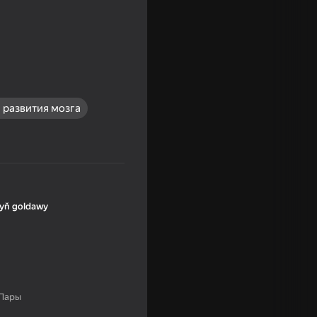
 развития мозга
yň goldawy
 Пары