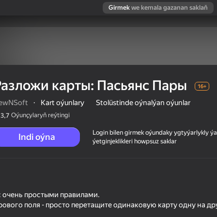
Girmek
we kemala gazanan saklaň
Разложи карты: Пасьянс Пары
16+
ewNSoft
·
Kart oýunlary
Stolüstinde oýnalýan oýunlar
Oýunçylaryň reýtingi
3,7
Login bilen girmek oýundaky ygtyýarlykly 
Indi oýna
ýetginjeklikleri howpsuz saklar
ры
с очень простыми правилами.
рового поля - просто перетащите одинаковую карту одну на др