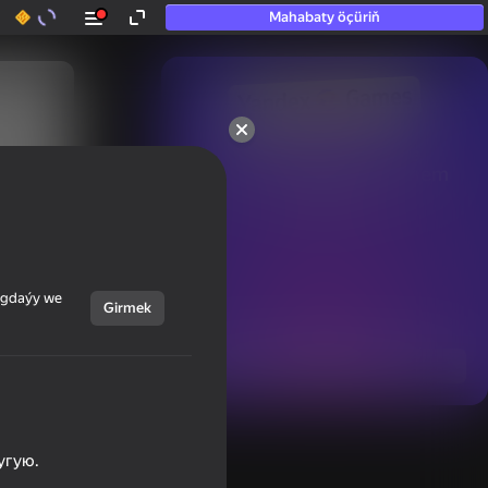
Mahabaty öçüriň
50+ top oýunlar, olara

hatda «oýnamayanlar» hem 
oýnaýar
ýagdaýy we
Girmek
Görmek
угую.