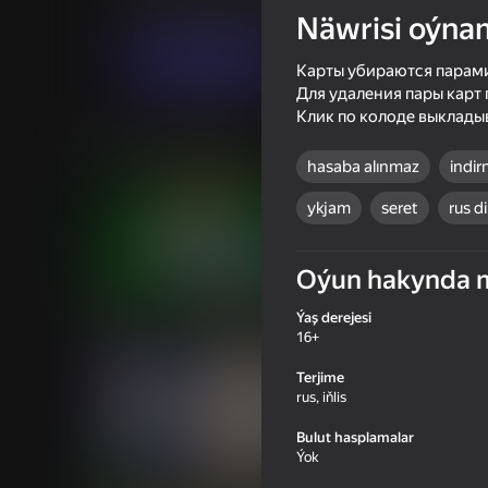
Kart oýunlary
Stolüstinde oýnalýan oýunl
Näwrisi oýna
Indi oýna
Карты убираются парами
Для удаления пары карт
Клик по колоде выклады
Meňzeş oýunlar
hasaba alınmaz
indir
ykjam
seret
rus d
Oýun hakynda 
16+
84
73
Ýaş derejesi
Solitaire Classic Klondike
ONU
16+
Terjime
rus, iňlis
Bulut hasplamalar
Ýok
75
61