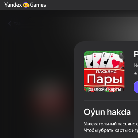
Yza
N
Oýun hakda
Разложи карты: Пасьянс Па
Увлекательный пасьянс 
Чтобы убрать карты с иг
Oýunçylaryň reýtingi
3,7
16+