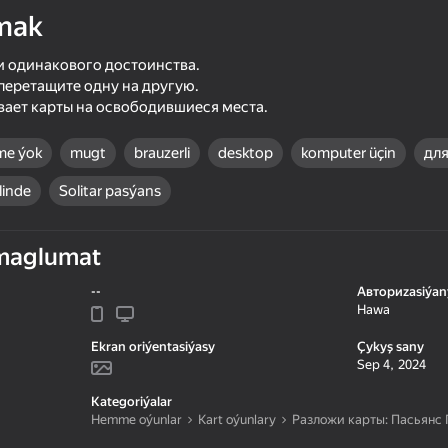
ar
NewNSoft
mak
 одинакового достоинства.
 перетащите одну на другую.
вает карты на освободившиеся места.
me ýok
mugt
brauzerli
desktop
komputer üçin
для
ilinde
Solitar pasýans
maglumat
53
59
--
Авториzasiýan
Ball Clicker
Plinko Clicker
Hawa
Ekran oriýentasiýasy
Çykyş sany
Sep 4, 2024
Kategoriýalar
Hemme oýunlar
Kart oýunlary
Разложи карты: Пасьянс
18+
16+
74
55