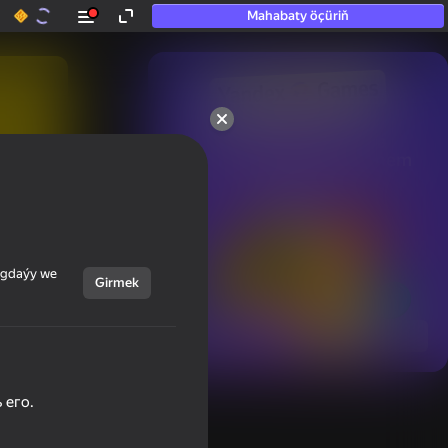
Mahabaty öçüriň
50+ top oýunlar, olara

hatda «oýnamayanlar» hem 
oýnaýar
ýagdaýy we
Girmek
Görmek
 его.