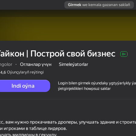
Girmek
we kemala gazanan saklaň
Тайкон | Построй свой бизнес
0+
ngolor
·
Огланлар үчүн
Simeleýatorlar
Oýunçylaryň reýtingi
4,6
Login bilen girmek oýundaky ygtyýarlykly 
Indi oýna
ýetginjeklikleri howpsuz saklar
с
с, вам нужно прокачивать дроперы, улучшать здание и строить
и игроками в таблице лидеров.
лучать миллионы в секунду.