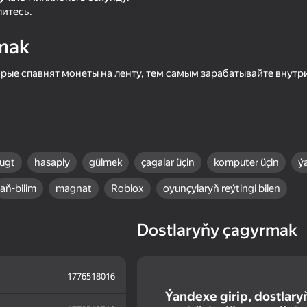
литесь.
mak
рые спавнят монеты на ленту, тем самым зарабатывайте внутр
ugt
hasaply
gülmek
çagalar üçin
komputer üçin
ýa
16+
55
50
aň-bilim
magnat
Roblox
oyunçylaryň reýtingi bilen
Operation Horizon
Chill Parkour
Dostlaryňy çagyrmak
1776518016
18+
51
58
Ýandexe girip, dostlary