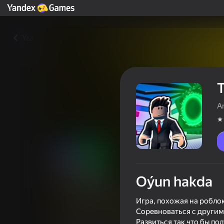
Yza
A
Oýun hakda
Тайкон | Построй свой бизне
Игра, похожая на роблок
Соревноваться с другим
Oýunçylaryň reýtingi
4,6
0+
Развиться так что бы по