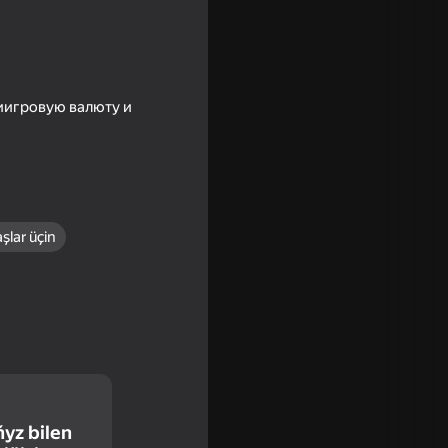
иигровую валюту и
şlar üçin
16+
ňyz bilen