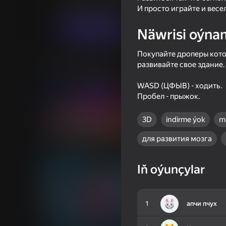
Огланлар үчүн
Simeleýatorlar
Angolor
И просто играйте и весе
Indi oýna
Näwrisi oýna
Покупайте дроперы кото
развивайте свое здание.
Meňzeş oýunlar
WASD (ЦФЫВ) - ходить.
Пробел - прыжок.
3D
indirme ýok
m
39
45
для развития мозга
I Am Security
Bullet Master
Iň oýunçylar
1
апчи пчух
16+
48
69