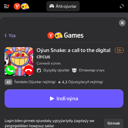
Ähli oýunlar
Yza
Oýun Snake: a call to the digital
12+
circus
Синний котик
Gyzykly oýunlar
Огланлар үчүн
Ýandeks Oýunlar reýtingi
Oýunçylaryň reýtingi
43
4,3
Indi oýna
Login bilen girmek oýundaky ygtyýarlykly ýagdaýy we
Girmek
ýetginjeklikleri howpsuz saklar