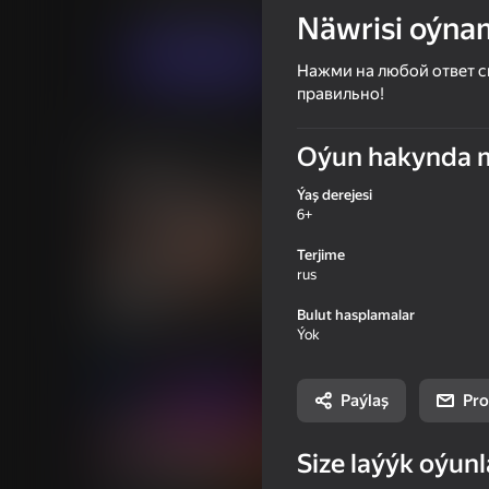
Wikipediýa
Welod
Näwrisi oýna
Indi oýna
Нажми на любой ответ сп
правильно!
Meňzeş oýunlar
Oýun hakynda 
Ýaş derejesi
6+
Terjime
rus
66
65
Bulut hasplamalar
Schoolboy Escape: Stealth
Shrek ESCAPE from 
Ýok
Runaway
2
Paýlaş
Pro
Size laýýk oýunl
39
59