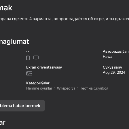
mak
рава где есть 4 варианта, вопрос задаётся об игре, и ты долже
maglumat
--
Авториzasiýan
Hawa
Ekran oriýentasiýasy
Çykyş sany
Aug 29, 2024
65
66
Kategoriýalar
the Swamp
Boy Escape from School:
Schoolboy and Grann
Hemme oýunlar
Wikipediýa
Тест на Скулбоя
Runaway
Birthday
blema habar bermek
ar
16+
56
61