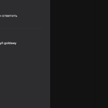
н ответить
yň goldawy
y: