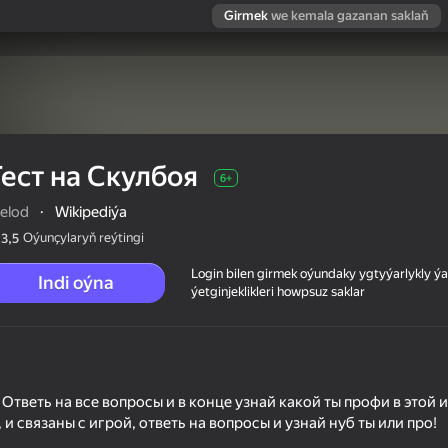
Girmek
we kemala gazanan saklaň
Тест на Скулбоя
6+
elod
·
Wikipediýa
Oýunçylaryň reýtingi
3,5
Login bilen girmek oýundaky ygtyýarlykly 
Indi oýna
ýetginjeklikleri howpsuz saklar
 Ответь на все вопросы и в конце узнай какой ты профи в этой 
и связаны с игрой, ответь на вопросы и узнай нуб ты или про!