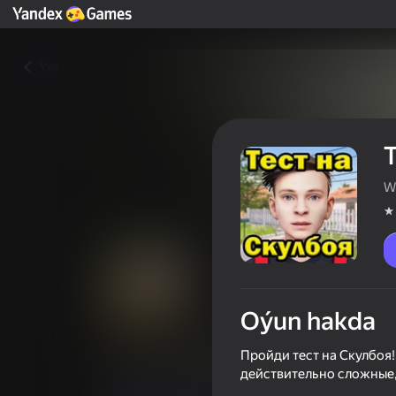
Yza
W
Oýun hakda
Тест на Скулбоя
Пройди тест на Скулбоя!
действительно сложные, 
Oýunçylaryň reýtingi
3,5
6+