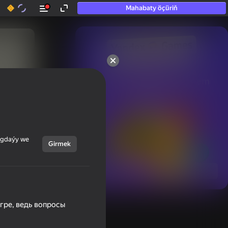
Mahabaty öçüriň
50+ top oýunlar, olara

hatda «oýnamayanlar» hem 
oýnaýar
ýagdaýy we
Girmek
Görmek
игре, ведь вопросы