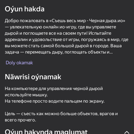
diýenler hem
Oýun hakda
Добро пожаловать в «Съешь весь мир - Черная дыра.ио»
— увлекательную онлайн ио-игру, где вы управляете
дырой и поглощаете все на своем пути! Испытайте
Görmek
адреналин и удовольствие от игры, погружаясь в мир, где
вы можете стать самой большой дырой в городе. Ваша
задача — перемещать дыру, поглощать объекты и
увеличиваться в размерах. Чем больше объектов вы
Doly okamak
поглотите, тем больше станет ваша дыра!
Näwrisi oýnamak
Особенности игры «Съешь весь мир - Черная дыра.ио»:
- 3 интересные карты
На компьютере для управления черной дырой
- Более 10 крутых и модных скинов
используйте мышку.
- Увлекательный геймплей, который затянет вас на часы
На телефоне просто водите пальцем по экрану.
Игра — идеальный способ расслабиться и повеселиться,
Цель — съесть как можно больше объектов, врагов и
поглощая всё на своём пути. Присоединяйтесь к тысячам
всего прочего.
игроков и докажите, что вы можете стать самой большой
53
50+ top oýunlar, olary oýnaýar

34
49
28
hatda «oýnamayanlar» hem
дырой в городе!
Will it Crush?
Fast and Thick
Stack Fire Ball
Oýun hakynda maglumat