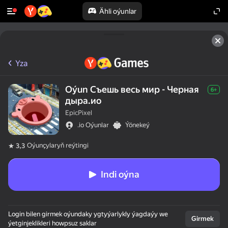
Ähli oýunlar
Yza
Oýun Съешь весь мир - Черная
6+
дыра.ио
EpicPixel
.io Oýunlar
Ýönekeý
Oýunçylaryň reýtingi
3,3
Indi oýna
50+ ýokary oýunlar,

Login bilen girmek oýundaky ygtyýarlykly ýagdaýy we
olar oýnaýarlar,

Girmek
ýetginjeklikleri howpsuz saklar
hatda "oýnamaýar"
