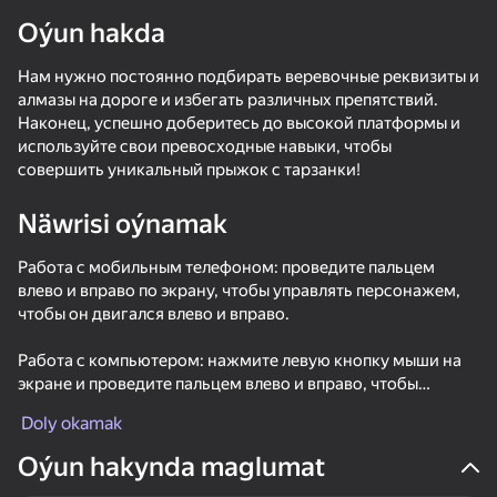
Oýun hakda
Нам нужно постоянно подбирать веревочные реквизиты и
алмазы на дороге и избегать различных препятствий.
Наконец, успешно доберитесь до высокой платформы и
используйте свои превосходные навыки, чтобы
совершить уникальный прыжок с тарзанки!
Näwrisi oýnamak
Работа с мобильным телефоном: проведите пальцем
влево и вправо по экрану, чтобы управлять персонажем,
чтобы он двигался влево и вправо.
Работа с компьютером: нажмите левую кнопку мыши на
экране и проведите пальцем влево и вправо, чтобы
управлять персонажем, чтобы он двигался влево и
Doly okamak
вправо.
Oýun hakynda maglumat