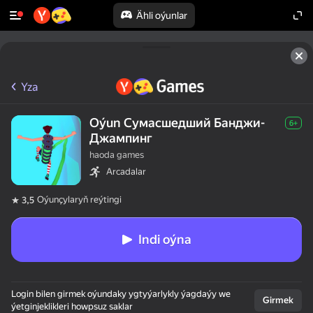
Ähli oýunlar
Yza
Oýun Сумасшедший Банджи-
6+
Джампинг
haoda games
Arcadalar
Oýunçylaryň reýtingi
3,5
Indi oýna
Login bilen girmek oýundaky ygtyýarlykly ýagdaýy we
Girmek
ýetginjeklikleri howpsuz saklar