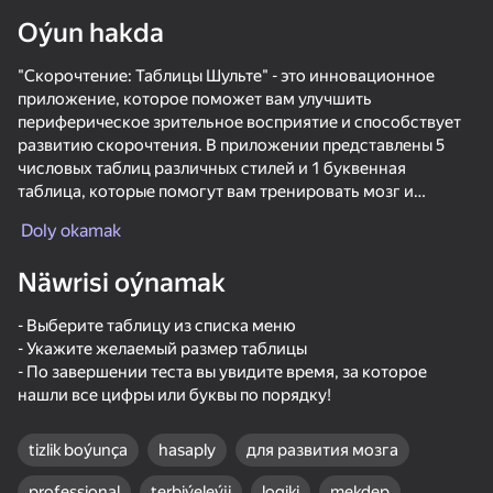
Oýun hakda
"Скорочтение: Таблицы Шульте" - это инновационное
приложение, которое поможет вам улучшить
adingüklemek
периферическое зрительное восприятие и способствует
развитию скорочтения. В приложении представлены 5
числовых таблиц различных стилей и 1 буквенная
таблица, которые помогут вам тренировать мозг и
повысить вашу концентрацию.
Doly okamak
С помощью упражнений с таблицами вы сможете
Näwrisi oýnamak
выбирать размер таблицы от 3 на 3 до 9 на 9, что позволит
вам настроить уровень сложности под свои потребности.
- Выберите таблицу из списка меню
Это отличный способ не только развлечься, но и улучшить
- Укажите желаемый размер таблицы
свои когнитивные способности.
- По завершении теста вы увидите время, за которое
нашли все цифры или буквы по порядку!
Не упустите возможность улучшить свои навыки
скорочтения и развить периферическое зрительное
восприятие с помощью приложения "Скорочтение:
tizlik boýunça
hasaply
для развития мозга
Таблицы Шульте"!
professional
terbiýeleýji
logiki
mekdep