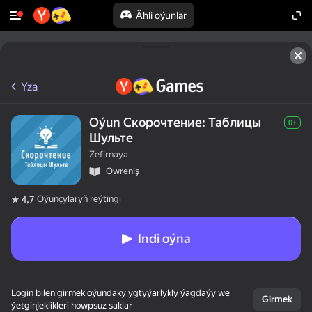
Ähli oýunlar
Yza
Oýun Скорочтение: Таблицы
0+
Шульте
Zefirnaya
Оwreniş
Oýunçylaryň reýtingi
4,7
Indi oýna
Login bilen girmek oýundaky ygtyýarlykly ýagdaýy we
Girmek
ýetginjeklikleri howpsuz saklar