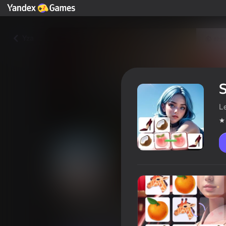
Yza
S
L
Surprise Onet - Connect Game
Oýunçylaryň reýtingi
3,9
12+