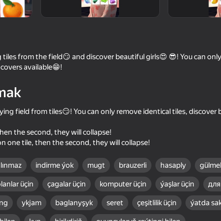
les from the field😏 and discover beautiful girls😍 😎! You can only
 covers available😁!
mak
aying field from tiles😏! You can only remove identical tiles, discover b
 then the second, they will collapse!
18+
41
44
n one tile, then the second, they will collapse!
tle
Become the Strongest
Twerk Master
lınmaz
indirme ýok
mugt
brauzerli
hasaply
gülme
lanlar üçin
çagalar üçin
komputer üçin
ýaşlar üçin
для
ng
ykjam
baglanyşyk
seret
çeşitlilik üçin
ýatda sa
16+
42