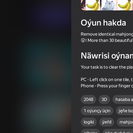
Puzzlelar©
Ýönekeý
Letsgame!
Indi oýna
Oýun hakda
Remove identical mahjong ti
Meňzeş oýunlar
😲! More than 30 beautiful
Näwrisi oýna
Your task is to clear the pl
PC - Left click on one tile,
62
56
Phone - Press your finger o
Left or Right Fashion Dress
Kiss Me: Spin the Bot
2048
3D
hasaba a
1 oýunçy üçin
jęňe bo
logiki
ýeňil
mahjo
54
42