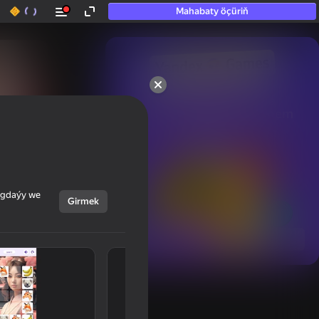
Mahabaty öçüriň
50+ top oýunlar, olara

hatda «oýnamayanlar» hem 
oýnaýar
ýagdaýy we
Girmek
Görmek