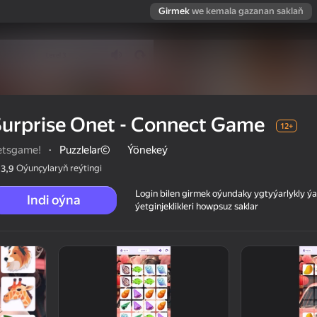
Girmek
we kemala gazanan saklaň
urprise Onet - Connect Game
12+
etsgame!
·
Puzzlelar©
Ýönekeý
Oýunçylaryň reýtingi
3,9
Login bilen girmek oýundaky ygtyýarlykly 
Indi oýna
ýetginjeklikleri howpsuz saklar