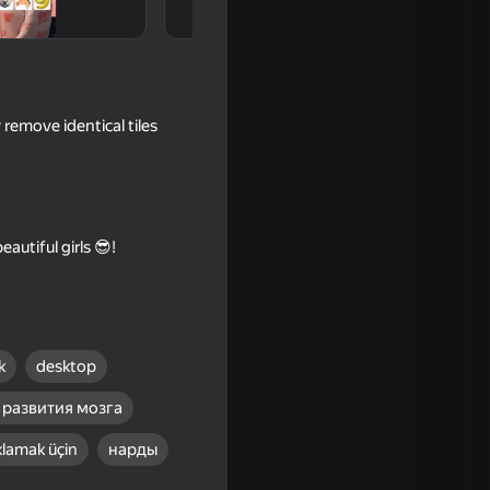
 remove identical tiles
eautiful girls 😎!
18+
k
desktop
 развития мозга
klamak üçin
нарды