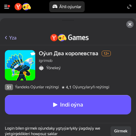
Ähli oýunlar
Yza
Oýun Два королевства
12+
igrimob
Ýönekeý
Ýandeks Oýunlar reýtingi
Oýunçylaryň reýtingi
51
4,1
Indi oýna
Login bilen girmek oýundaky ygtyýarlykly ýagdaýy we
Girmek
ýetginjeklikleri howpsuz saklar