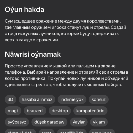
Oýun hakda
Сумасшедшее сражение между двумя королевствами,
где главным оружием игрока станут лук и стрелы. Создай
отряд искусных лучников, которые будут одерживать
верх в каждом сражении.
Näwrisi oýnamak
Простое управление мышкой или пальцем на экране
телефона. Выбирай направление и отравляй свои стрелы в
логово противника. Покупай новых лучников и объединяй
одинаковых стрелков, чтобы получить мощных бойцов.
3D
hasaba alınmaz
indirme ýok
sonsuz
mugt
brauzerli
desktop
komputer üçin
68
50+ top oýunlar, olary oýnaýar

80
68
76
syýpasyz
düşek garadaw
ýaýlar
ykjam
hatda «oýnamayanlar» hem
Gun Clone!
Stick Kombat 2D
Sword Master: Slice Your Enemies!
I'm a Monste