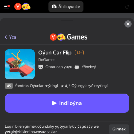
Ähli oýunlar
Yza
Oýun Car Flip
12+
DoGames
Огланлар үчүн
Ýönekeý
Ýandeks Oýunlar reýtingi
Oýunçylaryň reýtingi
45
4,3
Indi oýna
Login bilen girmek oýundaky ygtyýarlykly ýagdaýy we
Girmek
ýetginjeklikleri howpsuz saklar