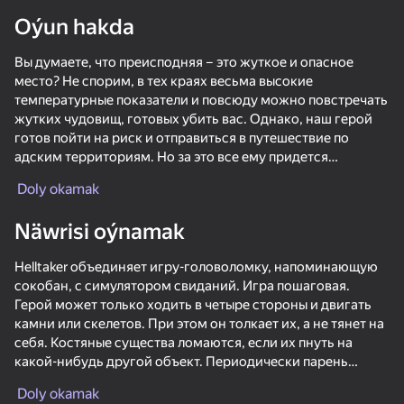
Oýun hakda
Enjamy aýlaň
Вы думаете, что преисподняя – это жуткое и опасное
Bu oýun diňe peýza
ugry goldaýar
место? Не спорим, в тех краях весьма высокие
температурные показатели и повсюду можно повстречать
жутких чудовищ, готовых убить вас. Однако, наш герой
готов пойти на риск и отправиться в путешествие по
адским территориям. Но за это все ему придется
заплатить большую цену. Вся проблема заключается в
Doly okamak
том, что у нашего героя весьма своеобразное желание –
получить в роли своей подруги настоящего суккуба. Не
Näwrisi oýnamak
думайте, что они – страшные и жуткие с виду, это только в
легендах такие страшилки рассказывают. По правде
Helltaker объединяет игру-головоломку, напоминающую
говоря, эти создания чертовски привлекательны. Дабы
сокобан, с симулятором свиданий. Игра пошаговая.
отыскать место их дислокации, нужно сосредоточиться и
Герой может только ходить в четыре стороны и двигать
выполнить все задания в преисподней. Не зря же путь к
камни или скелетов. При этом он толкает их, а не тянет на
ним настолько сложный, к тому же, они явно скучают без
Oýun
себя. Костяные существа ломаются, если их пнуть на
мужского внимания и ласки.
какой-нибудь другой объект. Периодически парень
54
52
39
натыкается на ключи (они нужны для отпирания замков),
-Завоюйте сердца девушек-демонов.
Merge War: Digital Circus
Obby: Block Tycoon
Resident Zombie - Evil Village
Cubic wars
Doly okamak
ловушки и секреты. На прохождение этапа дают
-Ударь очаровательного скелета.