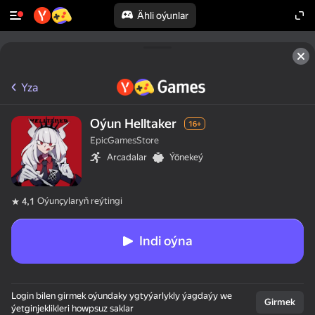
Ähli oýunlar
Yza
Oýun Helltaker
16+
EpicGamesStore
Arcadalar
Ýönekeý
Oýunçylaryň reýtingi
4,1
Indi oýna
Login bilen girmek oýundaky ygtyýarlykly ýagdaýy we
Girmek
ýetginjeklikleri howpsuz saklar