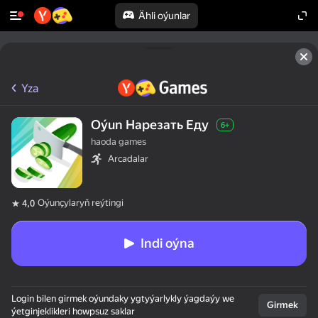
Ähli oýunlar
Yza
Oýun Нарезать Еду
6+
haoda games
Arcadalar
Oýunçylaryň reýtingi
4,0
Indi oýna
Login bilen girmek oýundaky ygtyýarlykly ýagdaýy we
Girmek
ýetginjeklikleri howpsuz saklar