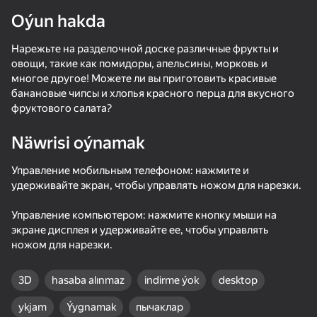
Oýun hakda
Нарежьте на разделочной доске различные фрукты и
овощи, такие как помидоры, апельсины, морковь и
многое другое! Можете ли вы приготовить красивые
банановые чипсы и хлопья красного перца для вкусного
фруктового салата?
Näwrisi oýnamak
Управление мобильным телефоном: нажмите и
удерживайте экран, чтобы управлять ножом для нарезки.
Управление компьютером: нажмите кнопку мыши на
экране дисплея и удерживайте ее, чтобы управлять
ножом для нарезки.
3D
hasaba alınmaz
indirme ýok
desktop
36
Escape from the Laser
Traffic Gap: Merge Rush
Apple Worm
Red Ball Esc
ykjam
Ýygnamak
пычаклар