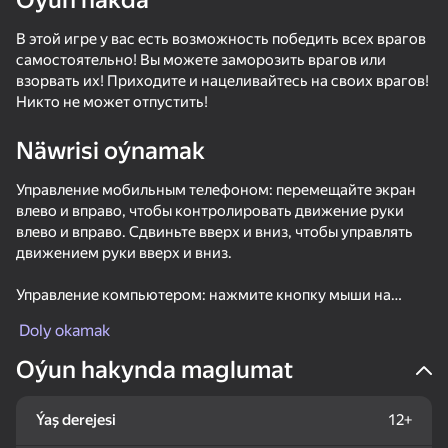
Oýun hakda
В этой игре у вас есть возможность победить всех врагов
самостоятельно! Вы можете заморозить врагов или
взорвать их! Приходите и нацеливайтесь на своих врагов!
Никто не может отпустить!
Näwrisi oýnamak
Управление мобильным телефоном: перемещайте экран
влево и вправо, чтобы контролировать движение руки
влево и вправо. Сдвиньте вверх и вниз, чтобы управлять
движением руки вверх и вниз.
Управление компьютером: нажмите кнопку мыши на
экране дисплея и проведите пальцем влево или вправо,
Doly okamak
чтобы контролировать движение руки влево или вправо.
Сдвиньте вверх и вниз, чтобы управлять движением руки
Oýun hakynda maglumat
вверх и вниз.
69
51
49
46
Ýaş derejesi
12+
Fire and Frost Master
Magical Hands
Stack Fire Ball