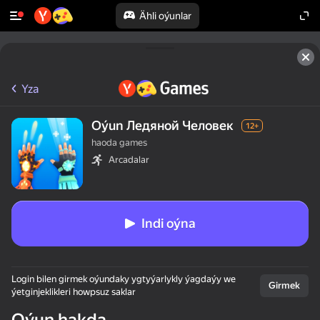
Ähli oýunlar
Yza
Oýun Ледяной Человек
12+
haoda games
Arcadalar
Indi oýna
Login bilen girmek oýundaky ygtyýarlykly ýagdaýy we
Girmek
ýetginjeklikleri howpsuz saklar