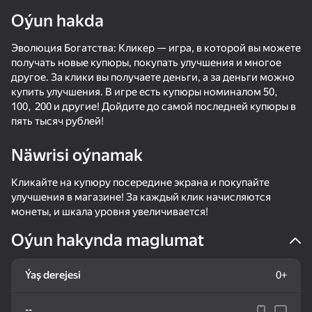
Oýun hakda
Enjamy aýlaň
Эволюция Богатства: Кликер — игра, в которой вы можете
Bu oýun diňe peýza
ugry goldaýar
получать новые купюры, покупать улучшения и многое
другое. За клики вы получаете деньги, а за деньги можно
купить улучшения. В игре есть купюры номиналом 50,
100, 200 и другие! Дойдите до самой последней купюры в
пять тысяч рублей!
Näwrisi oýnamak
Кликайте на купюру посередине экрана и покупайте
улучшения в магазине! За каждый клик начисляются
монеты, и шкала уровня увеличивается!
Oýun hakynda maglumat
Oýun
Ýaş derejesi
0+
75
73
66
62
Case-Battle
My Resale. Cases and sales
Surf GO: CS 2 Parkour and Case Simulator
Money Rush
--