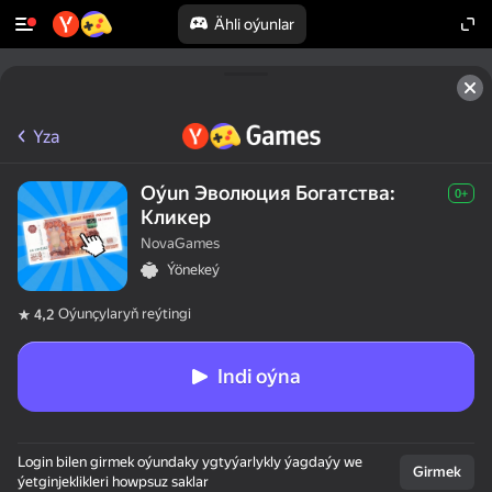
Ähli oýunlar
Yza
Oýun Эволюция Богатства:
0+
Кликер
NovaGames
Ýönekeý
Oýunçylaryň reýtingi
4,2
Indi oýna
Login bilen girmek oýundaky ygtyýarlykly ýagdaýy we
Girmek
ýetginjeklikleri howpsuz saklar