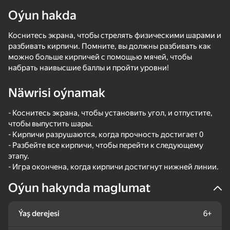
Oýun hakda
Коснитесь экрана, чтобы стрелять физическими шарами и
разбивать кирпичи. Помните, вы должны разбивать как
можно больше кирпичей с помощью мячей, чтобы
набрать наивысшие баллы и пройти уровни!
Näwrisi oýnamak
- Коснитесь экрана, чтобы установить угол, и отпустите,
чтобы выпустить шары.
- Кирпичи разрушаются, когда прочность достигает 0
- Разбейте все кирпичи, чтобы перейти к следующему
этапу.
- Игра окончена, когда кирпичи достигнут нижней линии.
Oýun hakynda maglumat
48
51
53
Ýaş derejesi
6+
Stack Fire Ball
Be Flash for Brainrots
Sea Battle
Ball Clicker