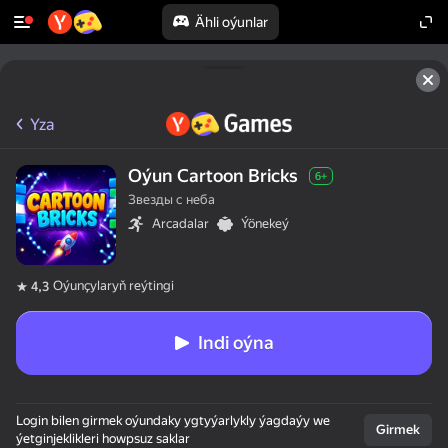
Ähli oýunlar
Yza
Oýun Cartoon Bricks
6+
Звезды с неба
Arcadalar
Ýönekeý
Oýunçylaryň reýtingi
4,3
Indi oýna
Login bilen girmek oýundaky ygtyýarlykly ýagdaýy we
Girmek
ýetginjeklikleri howpsuz saklar