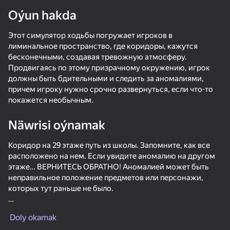
Oýun hakda
Enjamy aýlaň
Этот симулятор ходьбы погружает игроков в
Bu oýun diňe peýza
ugry goldaýar
лиминальное пространство, где коридоры, кажутся
бесконечными, создавая тревожную атмосферу.
Продвигаясь по этому призрачному окружению, игрок
должны быть бдительными и следить за аномалиями,
причем игроку нужно срочно развернуться, если что-то
покажется необычным.
Näwrisi oýnamak
Коридор на 29 этаже путь из школы. Запомните, как все
расположено на нем. Если увидите аномалию на другом
этаже… ВЕРНИТЕСЬ ОБРАТНО! Аномалией может быть
неправильное положение предметов или персонажи,
Oýun
которых тут раньше не было.
⌨️🖱️ Управление на ПК:
Doly okamak
WASD - Передвижение.