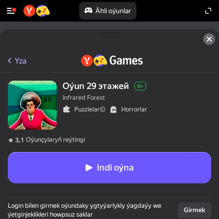
Ähli oýunlar
Yza
Oýun 29 этажей
6+
Infrared Forest
Puzzlelar©
Horrorlar
Oýunçylaryň reýtingi
3,1
Indi oýna
Login bilen girmek oýundaky ygtyýarlykly ýagdaýy we
Girmek
ýetginjeklikleri howpsuz saklar