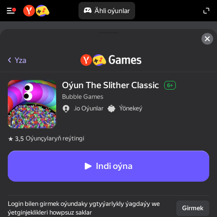
Ähli oýunlar
Yza
Oýun The Slither Classic
6+
Bubble Games
.io Oýunlar
Ýönekeý
Oýunçylaryň reýtingi
3,5
Indi oýna
Login bilen girmek oýundaky ygtyýarlykly ýagdaýy we
Girmek
ýetginjeklikleri howpsuz saklar