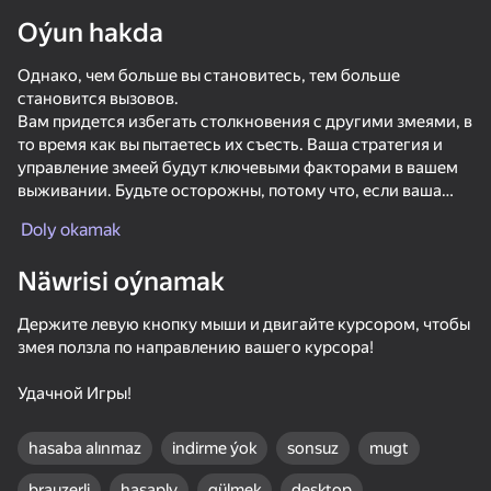
Oýun hakda
Enjamy aýlaň
Однако, чем больше вы становитесь, тем больше
Bu oýun diňe peýza
ugry goldaýar
становится вызовов.
Вам придется избегать столкновения с другими змеями, в
то время как вы пытаетесь их съесть. Ваша стратегия и
управление змеей будут ключевыми факторами в вашем
выживании. Будьте осторожны, потому что, если ваша
голова коснется другой змеи, вы взорветесь, и игра
Doly okamak
закончится.
Näwrisi oýnamak
Но не беспокойтесь, вы всегда можете начать заново и
попытаться превзойти свой предыдущий рекорд. “The
Держите левую кнопку мыши и двигайте курсором, чтобы
Slither Classic” - это игра, которая проверяет ваши навыки,
змея ползла по направлению вашего курсора!
реакцию и стратегическое мышление. Вы готовы стать
самой большой змеей? Попробуйте сейчас! 🐍
Удачной Игры!
Oýun
59
60
49
65
hasaba alınmaz
indirme ýok
sonsuz
mugt
Top 50 oýunlar
Consume the whole world!
Agartime
Stack Fire Ball
brauzerli
hasaply
gülmek
desktop