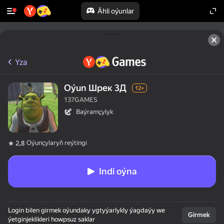
Ähli oýunlar
Yza
Oýun Шрек 3Д
12+
137GAMES
Baýramçylyk
Oýunçylaryň reýtingi
2,8
Indi oýna
Login bilen girmek oýundaky ygtyýarlykly ýagdaýy we
Girmek
ýetginjeklikleri howpsuz saklar