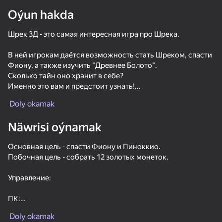
Oýun hakda
Enjamy aýlaň
Шрек 3Д - это самая интересная игра про Шрека.
Bu oýun diňe peýza
ugry goldaýar
В ней игрокам даётся возможность стать Шреком, спасти
Фиону, а также изучить "Древнее Болото".
Сколько тайн оно хранит в себе?
Именно это вам и предстоит узнать!
Doly okamak
Вас ждут разные типы врагов, увлекательный паркур и
еще много всего!
Näwrisi oýnamak
Основная цель - спасти Фиону и Пиноккио.
Побочная цель - собрать 12 золотых монеток.
Управление:
Oýun
ПК:
58
65
65
57
WASD - Ходить
The Backrooms: Meeting with Shrek Wazowski
Shrek: ESCAPE from the swamp
Shrek ESCAPE from the Swamp 2
Doly okamak
Левый Shift - Бег