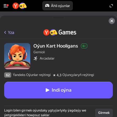
Ähli oýunlar
Yza
Oýun Kart Hooligans
6+
Gemioli
Arcadalar
Ýandeks Oýunlar reýtingi
Oýunçylaryň reýtingi
62
4,3
Indi oýna
Login bilen girmek oýundaky ygtyýarlykly ýagdaýy we
Girmek
ýetginjeklikleri howpsuz saklar