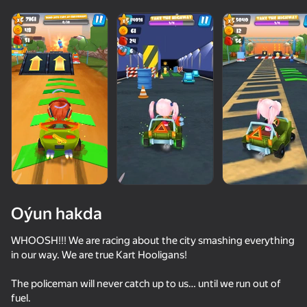
Oýun hakda
WHOOSH!!! We are racing about the city smashing everything
in our way. We are true Kart Hooligans!
50+ top oýunlar, olary oýnaýar

The policeman will never catch up to us… until we run out of
hatda «oýnamayanlar» hem
fuel.