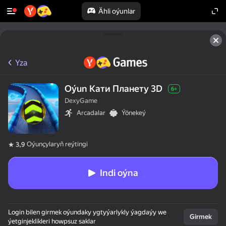
Ähli oýunlar
Yza
Oýun Кати Планету 3D
6+
DexyGame
Arcadalar
Ýönekeý
Oýunçylaryň reýtingi
3,9
Indi oýna
Login bilen girmek oýundaky ygtyýarlykly ýagdaýy we
Girmek
ýetginjeklikleri howpsuz saklar