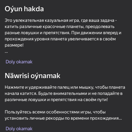
Oýun hakda
Enjamy aýlaň
Это увлекательная казуальная игра, где ваша задача -
Bu oýun diňe peýza
ugry goldaýar
катить различные красочные планеты, преодолевать
разные ловушки и препятствия. При движении вперед и
прохождения уровня планета увеличивается в своём
размере!
С каждым уровнем сложность игры увеличивается,
Doly okamak
добавляются новые препятствия и ловушки. Вам придется
использовать свои навыки и стратегию, чтобы преодолеть
Näwrisi oýnamak
все препятствия и добраться до финиша как можно
быстрее.
Нажмите и удерживайте палец или мышку, чтобы планета
начала катится. Будьте внимательными и не попадайте в
Игра имеет яркую графику, захватывающий геймплей и
различные ловушки и препятствия на своём пути!
приятное музыкальное сопровождение, которое окунёт
вас в прекрасную лёгкую атмосферу и подарит много
Oýun
Пользуйтесь всеми особенностями игры, чтобы
часов удовольствия.
установить личные рекорды по времени прохождения
Поднимайтесь по рейтингу, соревнуйтесь с друзьями и
49
52
48
уровней, получить уникальные, красивые планеты и
улучшайте своё время, став лучшими!
Red Ball Escape
Stack Fire Ball
Slope 3D
Crazy Roll
Doly okamak
соревнуйтесь в таблице лидеров!
Откройте все красочные скины! Покажите всем, на что вы