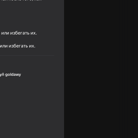
или избегать их.
ли избегать их.
yň goldawy
tealth
16+