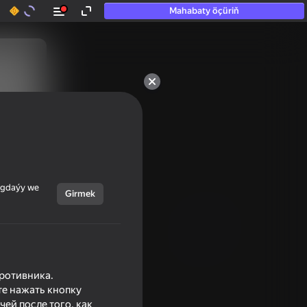
Mahabaty öçüriň
ýagdaýy we
Girmek
ротивника.
те нажать кнопку
ей после того, как