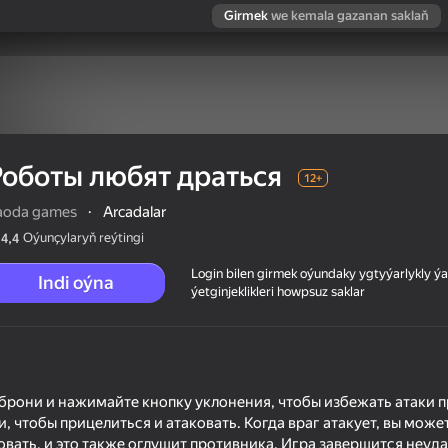
Girmek
we kemala gazanan saklaň
Роботы любят драться
12+
aoda games
·
Arcadalar
Oýunçylaryň reýtingi
4,4
Login bilen girmek oýundaky ygtyýarlykly 
Indi oýna
ýetginjeklikleri howpsuz saklar
брони и нажимайте кнопку уклонения, чтобы избежать атаки п
, чтобы прицелиться и атаковать. Когда враг атакует, вы може
вать, и это также оглушит противника. Игра завершится неудач