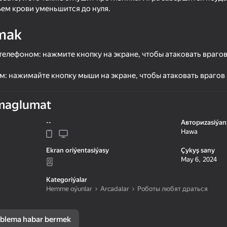
ъем крови уменьшится до нуля.
mak
елефоном: нажмите кнопку на экране, чтобы атаковать врагов 
: нажимайте кнопку мыши на экране, чтобы атаковать врагов и
maglumat
--
Авториzasiýan
Hawa
16+
49
41
Geometry: Clicker-The Evolution
Shadow Slash: Ninja S
Ekran oriýentasiýasy
Çykyş sany
of Complexity
May 6, 2024
Kategoriýalar
Hemme oýunlar
Arcadalar
Роботы любят драться
blema habar bermek
16+
42
46