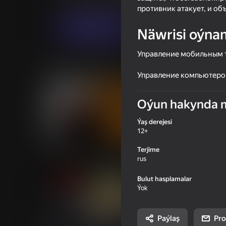
Arcadalar
haoda games
противник атакует, и об
Indi oýna
Näwrisi oýna
Управление мобильным т
Meňzeş oýunlar
Управление компьютером
Oýun hakynda 
Ýaş derejesi
12+
55
56
Chicken Strike
CS - DeathMatch
Terjime
rus
Bulut hasplamalar
Ýok
Paýlaş
Pro
69
39