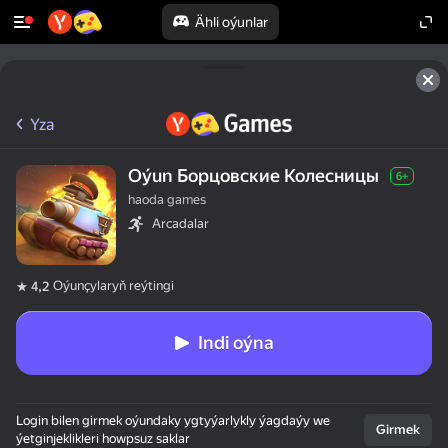
Ähli oýunlar
Yza
Oýun Борцовские Колесницы
6+
haoda games
Arcadalar
Oýunçylaryň reýtingi
4,2
Indi oýna
Login bilen girmek oýundaky ygtyýarlykly ýagdaýy we
Girmek
ýetginjeklikleri howpsuz saklar