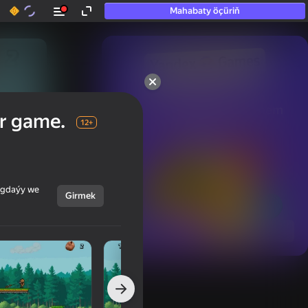
Mahabaty öçüriň
50+ top oýunlar, olara

hatda «oýnamayanlar» hem 
r game.
oýnaýar
12+
ýagdaýy we
Girmek
Görmek