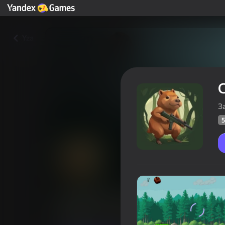
Yza
C
З
5
Capybaras with a Guns. A two
Oýunçylaryň
59
Ýandeks Oýunlar reýtingi
4,5