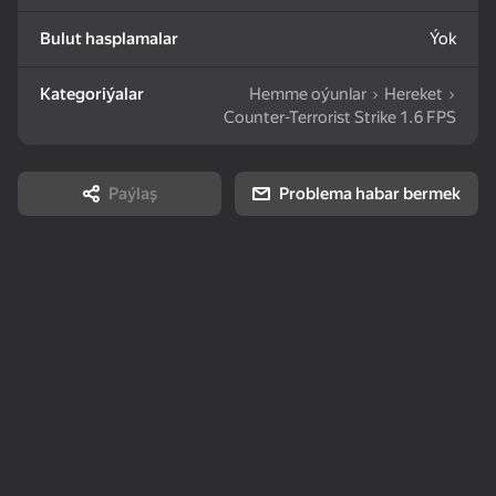
Bulut hasplamalar
Ýok
83
85
81
Mahjong: Train Your
Water Sort: Fill & Pack
Goods Sort & Clear:
Mind
Match 3
Kategoriýalar
Hemme oýunlar
Hereket
Counter-Terrorist Strike 1.6 FPS
Paýlaş
Problema habar bermek
72
83
86
Bubble Shooter -
Nut Sort: Color Puzzle
Match 3: Beautiful
Shoot and Burst!
Game
Village
83
79
82
Tiles Match: release
Crosswords 2026
My Castle. Merge &