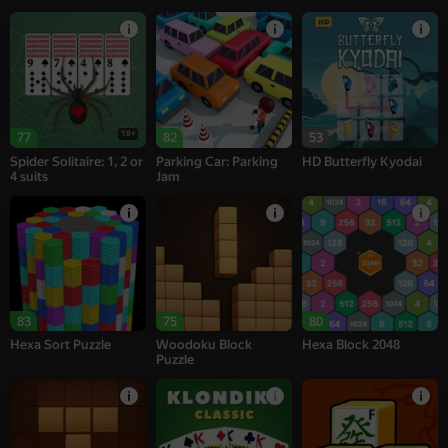
18+
77
82
53
Spider Solitaire: 1, 2 or
Parking Car: Parking
HD Butterfly Kyodai
4 suits
Jam
83
75
80
Hexa Sort Puzzle
Woodoku Block
Hexa Block 2048
Puzzle