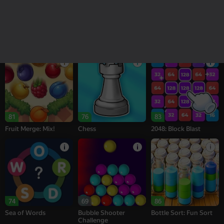
18+
16+
95
77
76
Melon Sandbox
Bubble Tower 3D
Alternation Solitaire
81
76
83
Fruit Merge: Mix!
Chess
2048: Block Blast
74
69
86
Sea of Words
Bubble Shooter
Bottle Sort: Fun Sort
Challenge