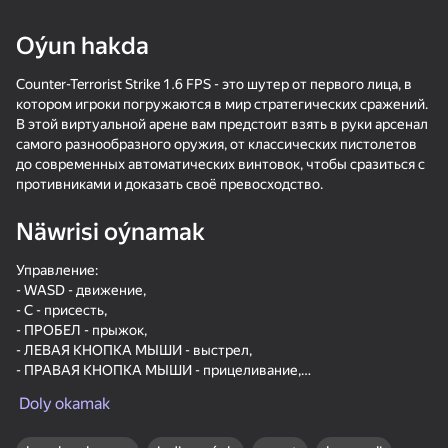
18+
99
88
77
Oýun hakda
Gamer's Mod
Jigsaw Solitaire
Sudoku Master
Counter-Terrorist Strike 1.6 FPS - это шутер от первого лица, в
котором игроки погружаются в мир стратегических сражений.
В этой виртуальной арене вам предстоит взять в руки арсенал
самого разнообразного оружия, от классических пистолетов
до современных автоматических винтовок, чтобы сразиться с
противниками и доказать своё превосходство.
81
81
84
Näwrisi oýnamak
Mahjong Bang Bang
Tap Wood Blocks
Tile Match: Around
Away
the World
Управление:
- WASD - движение,
- С - присесть,
- ПРОБЕЛ - прыжок,
- ЛЕВАЯ КНОПКА МЫШИ - выстрел,
- ПРАВАЯ КНОПКА МЫШИ - прицеливание,
18+
73
83
79
- КОЛЕСО МЫШИ - для смены оружия.
Doly okamak
Bubble Hit
Mahjong: Super
Durak classic
Match