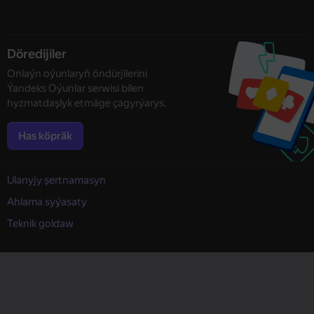
Döredijiler
Onlaýn oýunlaryň öndürjilerini
Ýandeks Oýunlar serwisi bilen
hyzmatdaşlyk etmäge çagyrýarys.
Has köpräk
Ulanyjy şertnamasyn
Ahlama syýasaty
Teknik goldaw