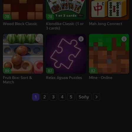
16+
78
78
Wood Block Classic
Klondike Classic (1 or
Mah Jong Connect
3 cards)
89
87
82
Fruit Box: Sort &
Relax Jigsaw Puzzles
Mine - Online
Match
1
2
3
4
5
Soňy