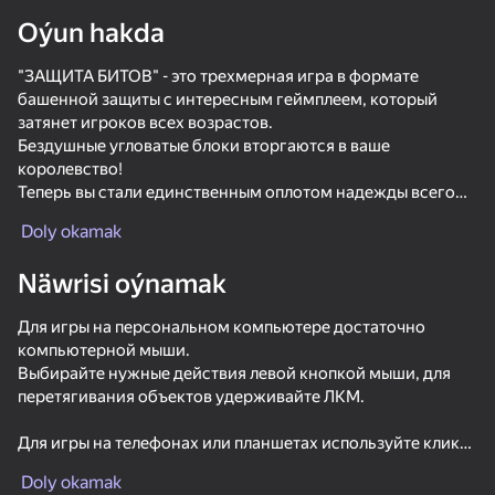
Oýun hakda
Enjamy aýlaň
"ЗАЩИТА БИТОВ" - это трехмерная игра в формате
Bu oýun diňe peýza
ugry goldaýar
башенной защиты с интересным геймплеем, который
затянет игроков всех возрастов.
Бездушные угловатые блоки вторгаются в ваше
королевство!
Теперь вы стали единственным оплотом надежды всего
континента на спасение, поэтому права на ошибку
Doly okamak
попросту нет. Подготовьте могучих героев к
захватывающей войне, разработайте действенную
Näwrisi oýnamak
тактику и оттачивайте мастерство на постепенно
усложняющихся уровнях.
Для игры на персональном компьютере достаточно
Каждый противник уникален и имеет ряд особенностей.
компьютерной мыши.
Изучайте их поведение на поле боя, чтобы разработать
Выбирайте нужные действия левой кнопкой мыши, для
наиболее эффективную стратегию. Именно от нее будет
перетягивания объектов удерживайте ЛКМ.
зависеть исход битвы, но и снаряжение сыграет не
Oýun
последнюю роль. Выбивайте из противников детали и
Для игры на телефонах или планшетах используйте клики
экспериментируйте с их комбинациями, а также
60
50
66
и свайпы.
зарабатывайте очки опыта для разблокировки умений в
Mine - Survival and Battles
DeepMine
Chill Parkour
Doly okamak
магазине.