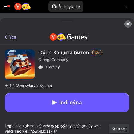
Ähli oýunlar
Yza
Oýun Защита битов
12+
OrangeCompany
Ýönekeý
Oýunçylaryň reýtingi
4,4
Indi oýna
Login bilen girmek oýundaky ygtyýarlykly ýagdaýy we
Girmek
ýetginjeklikleri howpsuz saklar