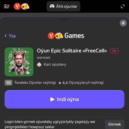
Ähli oýunlar
Yza
Oýun Epic Solitaire «FreeCell»
18+
wareset
Kart oýunlary
Ýandeks Oýunlar reýtingi
Oýunçylaryň reýtingi
55
4,4
Indi oýna
50+ ýokary oýunlar,

Login bilen girmek oýundaky ygtyýarlykly ýagdaýy we
olar oýnaýarlar,

Girmek
ýetginjeklikleri howpsuz saklar
hatda "oýnamaýar"
