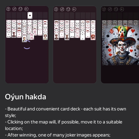
diýenler hem
Görmek
Oýun hakda
- Beautiful and convenient card deck - each suit has its own
style;
- Clicking on the map will, if possible, move it to a suitable
42
50+ top oýunlar, olary oýnaýar

40
38
55
location;
hatda «oýnamayanlar» hem
Call Metromen
Become the Strongest
Brainrot Evolution: Clicker
- After winning, one of many joker images appears;