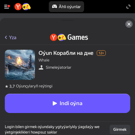
Ähli oýunlar
Yza
Oýun Корабли на дне
12+
Whale
Simeleýatorlar
Oýunçylaryň reýtingi
3,7
Indi oýna
Login bilen girmek oýundaky ygtyýarlykly ýagdaýy we
Girmek
ýetginjeklikleri howpsuz saklar