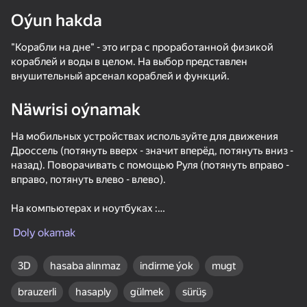
Oýun hakda
Enjamy aýlaň
"Корабли на дне" - это игра с проработанной физикой
Bu oýun diňe peýza
ugry goldaýar
кораблей и воды в целом. На выбор представлен
внушительный арсенал кораблей и функций.
Näwrisi oýnamak
На мобильных устройствах используйте для движения
Дроссель (потянуть вверх - значит вперёд, потянуть вниз -
назад). Поворачивать с помощью Руля (потянуть вправо -
вправо, потянуть влево - влево).
На компьютерах и ноутбуках :
W, S - Дроссель (Движение Вперед, Назад).
Doly okamak
A, D - Руль (Поворот Влево, Вправо).
Oýun
T - Вытащить/Убрать якорь.
V - Смена корабля.
3D
hasaba alınmaz
indirme ýok
mugt
C - Смена камеры.
brauzerli
hasaply
gülmek
sürüş
Средняя кнопка мыши - перетаскивание камеры