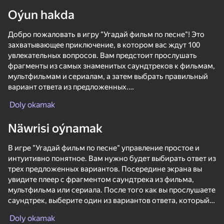
Oýun hakda
Enjamy aýlaň
Добро пожаловать в игру "Угадай фильм по песне"! Это
Bu oýun diňe peýza
ugry goldaýar
захватывающее приключение, в котором вас ждут 100
увлекательных вопросов. Вам предстоит прослушать
фрагменты из самых знаменитых саундтреков к фильмам,
мультфильмам и сериалам, а затем выбрать правильный
вариант ответа из предложенных.
Doly okamak
Сможете ли вы угадать фильм, основываясь только на
звуках? Игра предлагает вам проверить ваше знание
Näwrisi oýnamak
кинематографического мира, вспоминая любимые
моменты из фильмов.
В игре "Угадай фильм по песне" управление простое и
интуитивно понятное. Вам нужно будет выбирать ответ из
Не упустите шанс проверить себя и соревноваться с
трех предложенных вариантов. Посередине экрана вы
друзьями!
увидите плеер с фрагментом саундтрека из фильма,
Oýun
мультфильма или сериала. После того как вы прослушаете
саундтрек, выберите один из вариантов ответа, который,
34
60
42
по вашему мнению, соответствует этому фрагменту.
Escape from the Laser
Fast and Thick
Master Haircutter
Call Metrom
Doly okamak