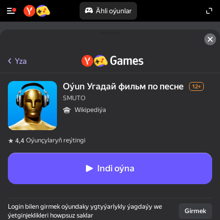
Ähli oýunlar
Yza
Oýun Угадай фильм по песне
12+
SMUTO
Wikipediýa
Oýunçylaryň reýtingi
4,4
Indi oýna
Login bilen girmek oýundaky ygtyýarlykly ýagdaýy we
Girmek
ýetginjeklikleri howpsuz saklar