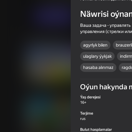
Arcadalar
Огланлар үчүн
Holystick G
Näwrisi oýna
Indi oýna
Ваша задача - управлять
управления (стрелки ил
Meňzeş oýunlar
agyrlyk bilen
brauzerl
ulaglary ýykjak
indir
hasaba alınmaz
ragdo
66
69
Oýun hakynda 
Turbo BMW M5 CS
The Long Way
Ýaş derejesi
16+
Terjime
rus
Bulut hasplamalar
69
49