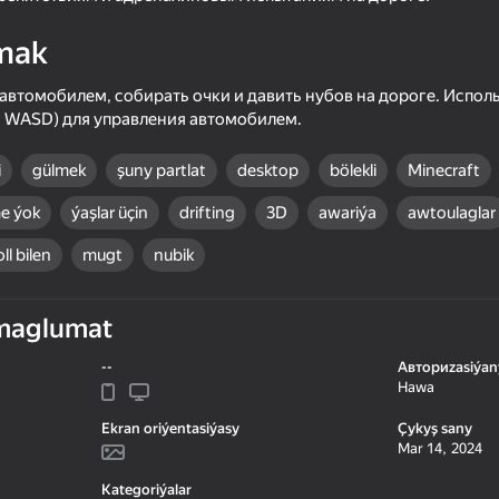
ames
mak
 автомобилем, собирать очки и давить нубов на дороге. Испол
и WASD) для управления автомобилем.
i
gülmek
şuny partlat
desktop
bölekli
Minecraft
me ýok
ýaşlar üçin
drifting
3D
awariýa
awtoulaglar
ll bilen
mugt
nubik
71
68
maglumat
AutoShop Simulator:
Downhill Racing
Supermarket 2026
--
Авториzasiýan
Hawa
Ekran oriýentasiýasy
Çykyş sany
Mar 14, 2024
Kategoriýalar
60
57