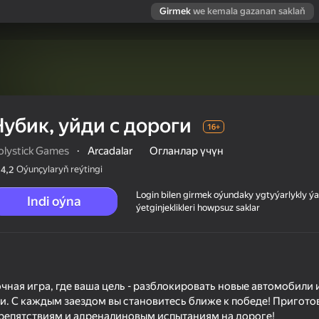
Girmek
we kemala gazanan saklaň
Нубик, уйди с дороги
16+
olystick Games
·
Arcadalar
Огланлар үчүн
Oýunçylaryň reýtingi
4,2
Login bilen girmek oýundaky ygtyýarlykly 
Indi oýna
ýetginjeklikleri howpsuz saklar
ная игра, где ваша цель - разблокировать новые автомобили и
и. С каждым заездом вы становитесь ближе к победе! Пригото
репятствиям и адреналиновым испытаниям на дороге!