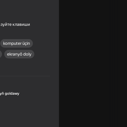
ьзуйте клавиши
komputer üçin
ekranyô doly
yň goldawy