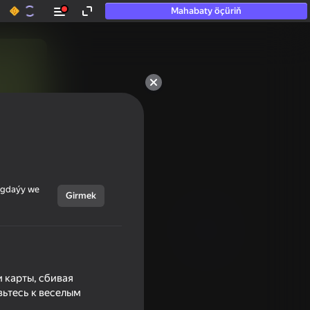
Mahabaty öçüriň
ýagdaýy we
Girmek
 карты, сбивая
вьтесь к веселым