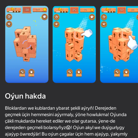
adingüklemek
Oýun hakda
Bloklardan we kublardan ybarat şekili aýryň! Derejeden
geçmek üçin hemmesini aýyrmaly, ýöne howlukma! Oýunda
çäkli mukdarda hereket ediler we olar gutarsa, ýene-de
derejeden geçmeli bolarsyňyz😱! Oýun akyl we duýgurlygy
ajaýyp öwredýär! Bu oýun çagalar üçin hem ajaýyp, ýakymly