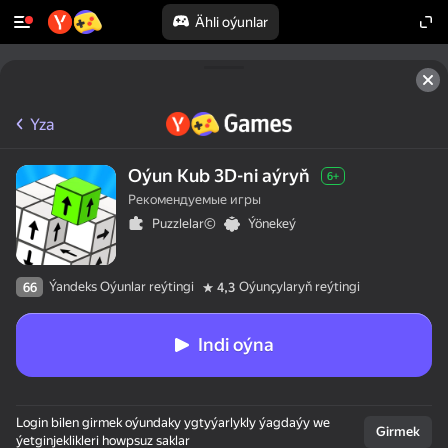
Ähli oýunlar
Yza
Oýun Kub 3D-ni aýryň
6+
Рекомендуемые игры
Puzzlelar©
Ýönekeý
Ýandeks Oýunlar reýtingi
Oýunçylaryň reýtingi
66
4,3
Indi oýna
Login bilen girmek oýundaky ygtyýarlykly ýagdaýy we
Girmek
ýetginjeklikleri howpsuz saklar