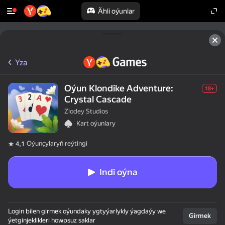
Ähli oýunlar
Yza
Oýun Klondike Adventure:
18+
Crystal Cascade
Zlodey Studios
Kart oýunlary
Oýunçylaryň reýtingi
4,1
Indi oýna
50+ ýokary oýunlar,

Login bilen girmek oýundaky ygtyýarlykly ýagdaýy we
olar oýnaýarlar,

Girmek
ýetginjeklikleri howpsuz saklar
hatda "oýnamaýar"
