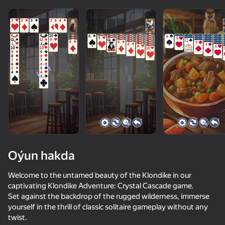
diýenler hem
Görmek
Oýun hakda
Welcome to the untamed beauty of the Klondike in our
captivating Klondike Adventure: Crystal Cascade game.
Set against the backdrop of the rugged wilderness, immerse
76
50+ top oýunlar, olary oýnaýar

83
79
30
yourself in the thrill of classic solitaire gameplay without any
hatda «oýnamayanlar» hem
Poker Online
Solitaire Classic Klondike
Solitaire Journey
twist.