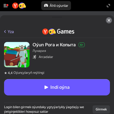
Ähli oýunlar
Yza
Oýun Рога и Копыта
6+
Лунария
Arcadalar
Oýunçylaryň reýtingi
4,4
Indi oýna
Login bilen girmek oýundaky ygtyýarlykly ýagdaýy we
Girmek
ýetginjeklikleri howpsuz saklar