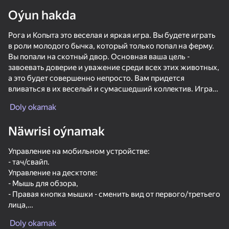
Oýun hakda
Enjamy aýlaň
Рога и Копыта это веселая и яркая игра. Вы будете играть
Bu oýun diňe peýza
ugry goldaýar
в роли молодого бычка, который только попал на ферму.
Вы попали на скотный двор. Основная ваша цель -
завоевать доверие и уважение среди всех этих животных,
а это будет совершенно непросто. Вам придется
вливаться в их веселый и сумасшедший коллектив. Играть
в игры, развлекаться и отрываться на полную!
Doly okamak
Устраивайте шумные вечеринки, пейте больше молока и
творите все, что угодно! Проходите разнообразные
Näwrisi oýnamak
миссии, открывайте новые территории на карте и
говорите с разными персонажами, именно они научат вас
Управление на мобильном устройстве:
всему новому.
- тач/свайп.
Управление на десктопе:
- Мышь для обзора,
Oýun
- Правая кнопка мышки - сменить вид от первого/третьего
лица,
47
50
48
- WASD для ходьбы,
Bro and the strange family
Crazy Roll
Chill Parkour
Doly okamak
- Шифт для бега.