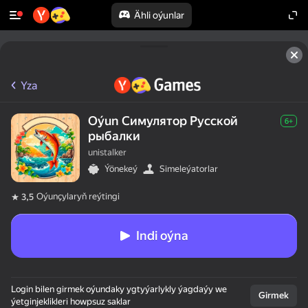
Ähli oýunlar
Yza
Oýun Симулятор Русской
6+
рыбалки
unistalker
Ýönekeý
Simeleýatorlar
Oýunçylaryň reýtingi
3,5
Indi oýna
Login bilen girmek oýundaky ygtyýarlykly ýagdaýy we
Girmek
ýetginjeklikleri howpsuz saklar