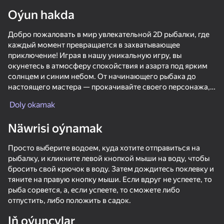
Oýun hakda
Enjamy aýlaň
Добро пожаловать в мир увлекательной 2D рыбалки, где
Bu oýun diňe peýza
ugry goldaýar
каждый момент превращается в захватывающее
приключение! Играя в нашу уникальную игру, вы
окунетесь в атмосферу спокойствия и азарта под ярким
солнцем и синим небом. От начинающего рыбака до
настоящего мастера — прокачивайте своего персонажа,
открывая новые возможности и области для рыбалки.
Doly okamak
Готовьтесь к невероятным уловам и непрерывному
веселью в нашей игре, которая оживит вашего
Näwrisi oýnamak
внутреннего рыболова!
Просто выберите водоем, куда хотите отправиться на
рыбалку, и кликните левой кнопкой мыши на воду, чтобы
бросить свой крючок в воду. Затем дождитесь поклевку и
тяните на правую кнопку мыши. Если вдруг не успеете, то
Oýun
рыба сорвется, а, если успеете, то сможете либо
отпустить, либо положить в садок.
66
61
63
Net Fishing
Fish rain 2
Shoot the Bottles
Big Fishing
Iň oýunçylar