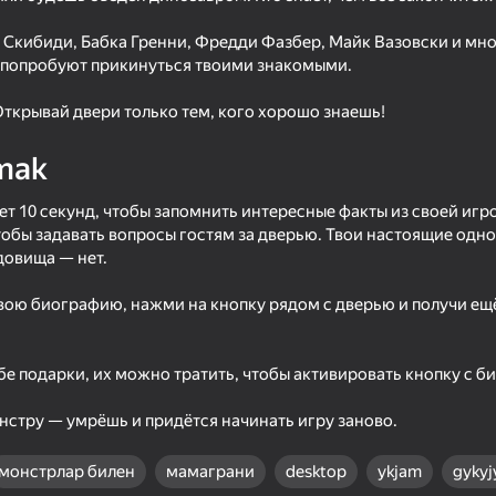
es
: Скибиди, Бабка Гренни, Фредди Фазбер, Майк Вазовски и мно
и попробуют прикинуться твоими знакомыми.
! Открывай двери только тем, кого хорошо знаешь!
mak
дет 10 секунд, чтобы запомнить интересные факты из своей иг
чтобы задавать вопросы гостям за дверью. Твои настоящие одн
довища — нет.
16+
18+
53
50
вою биографию, нажми на кнопку рядом с дверью и получи ещё
Sniper Shot: Bullet Time
No, I'm not a zombie
е подарки, их можно тратить, чтобы активировать кнопку с б
нстру — умрёшь и придётся начинать игру заново.
монстрлар билен
мамаграни
desktop
ykjam
gykyjy
16+
49
64