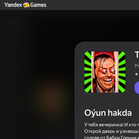
Yza
Т
P
Oýun hakda
Тук-тук! Кто там?
У тебя вечеринка! И кто
Открой дверь и узнаешь
Oýunçylaryň reýtingi
4,1
12+
голове от Бабки Гренни 