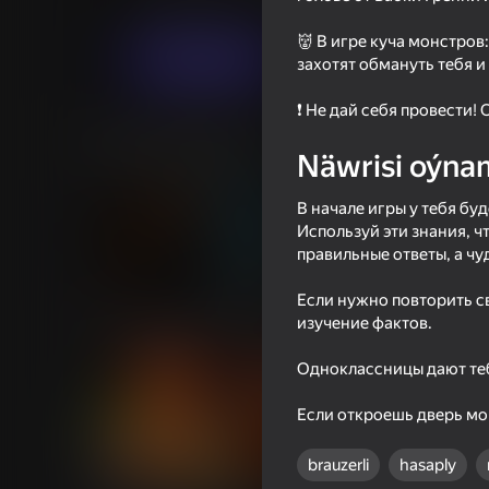
Огланлар үчүн
Horrorlar
Printsip Gam
👹 В игре куча монстров
Indi oýna
захотят обмануть тебя 
❗️ Не дай себя провести
Meňzeş oýunlar
Näwrisi oýna
В начале игры у тебя бу
Используй эти знания, 
правильные ответы, а чу
58
Если нужно повторить с
Fisher's Fear 2: Retribution
Night Shift
изучение фактов.
Одноклассницы дают теб
Если откроешь дверь мо
brauzerli
hasaply
57
64