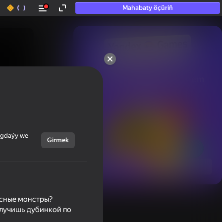
Mahabaty öçüriň
50+ top oýunlar, olara

hatda «oýnamayanlar» hem 
oýnaýar
ýagdaýy we
Girmek
Görmek
жасные монстры?
олучишь дубинкой по