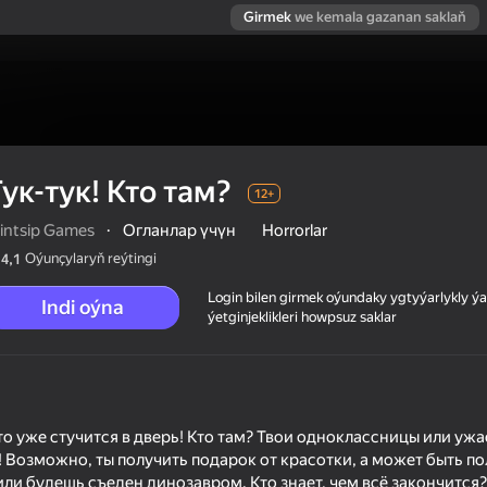
Girmek
we kemala gazanan saklaň
ук-тук! Кто там?
12+
rintsip Games
·
Огланлар үчүн
Horrorlar
Oýunçylaryň reýtingi
4,1
Login bilen girmek oýundaky ygtyýarlykly 
Indi oýna
ýetginjeklikleri howpsuz saklar
-то уже стучится в дверь! Кто там? Твои одноклассницы или у
! Возможно, ты получить подарок от красотки, а может быть п
или будешь съеден динозавром. Кто знает, чем всё закончится?