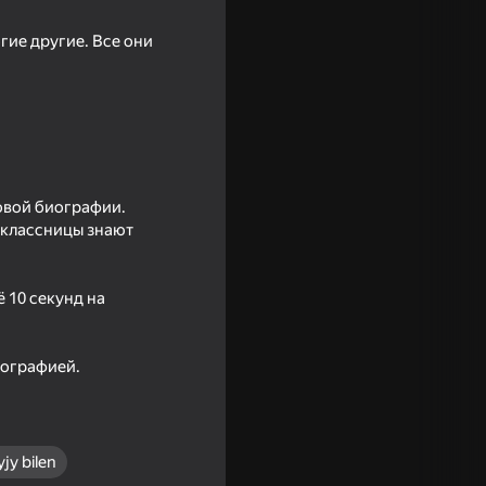
гие другие. Все они
ровой биографии.
оклассницы знают
18+
 10 секунд на
иографией.
jy bilen
16+