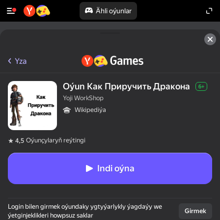
Ähli oýunlar
Yza
Oýun Как Приручить Дракона
6+
Yoji WorkShop
Wikipediýa
Oýunçylaryň reýtingi
4,5
Indi oýna
Login bilen girmek oýundaky ygtyýarlykly ýagdaýy we
Girmek
ýetginjeklikleri howpsuz saklar