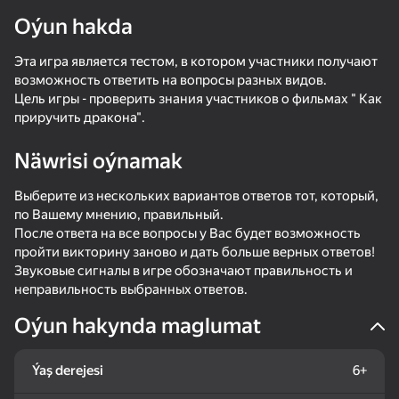
Oýun hakda
Enjamy aýlaň
Эта игра является тестом, в котором участники получают
Bu oýun diňe peýza
ugry goldaýar
возможность ответить на вопросы разных видов.
Цель игры - проверить знания участников о фильмах " Как
приручить дракона".
Näwrisi oýnamak
Выберите из нескольких вариантов ответов тот, который,
по Вашему мнению, правильный.
После ответа на все вопросы у Вас будет возможность
пройти викторину заново и дать больше верных ответов!
Звуковые сигналы в игре обозначают правильность и
неправильность выбранных ответов.
Oýun hakynda maglumat
Oýun
42
40
42
46
Ýaş derejesi
6+
Call Metromen
Become the Strongest
Pirate Simulator: Scourge of the Seas