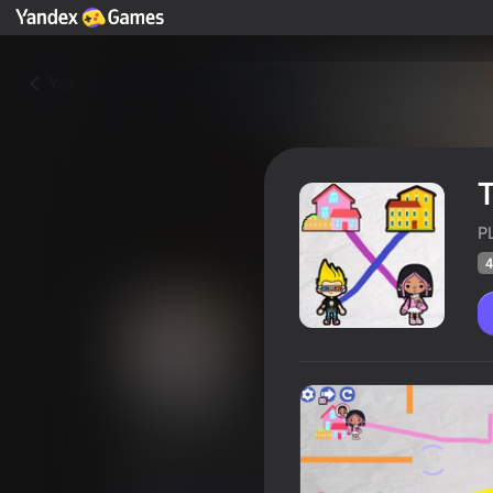
Yza
T
P
4
Toca Boca wants to go home
Oýunçylaryň
42
Ýandeks Oýunlar reýtingi
3,6