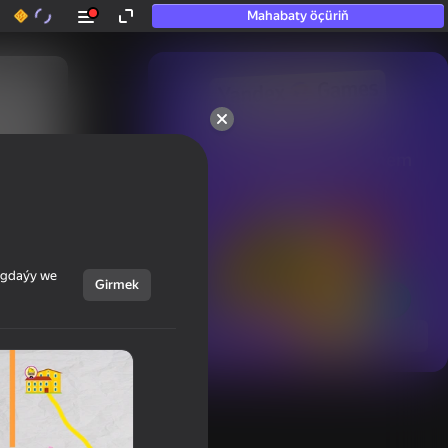
Mahabaty öçüriň
50+ top oýunlar, olara

hatda «oýnamayanlar» hem 
oýnaýar
ýagdaýy we
Girmek
Görmek