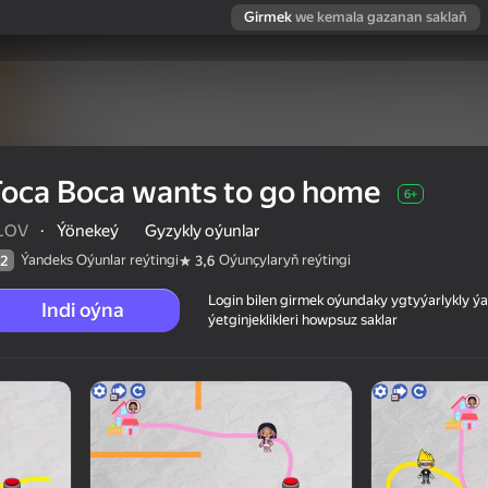
Girmek
we kemala gazanan saklaň
oca Boca wants to go home
6+
LOV
·
Ýönekeý
Gyzykly oýunlar
Ýandeks Oýunlar reýtingi
Oýunçylaryň reýtingi
2
3,6
Login bilen girmek oýundaky ygtyýarlykly 
Indi oýna
ýetginjeklikleri howpsuz saklar
 reýtingi
6+