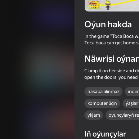
Ýönekeý
Gyzykly oýunlar
PLOV
Indi oýna
Oýun hakda
In the game "Toсa Boca wan
Meňzeş oýunlar
Toсa boca can get home sa
Näwrisi oýna
Clamp it on her side and d
open the doors, you need 
73
68
hasaba alınmaz
indir
Toca World - Superstar's
Toca Life - Dress Up
Mansion
House Aesthetic
komputer üçin
ýaşlar
ykjam
oyunçylaryň re
Iň oýunçylar
66
61