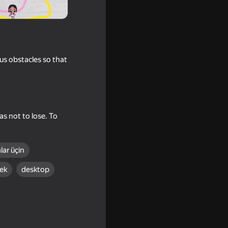
us obstacles so that
as not to lose. To
lar üçin
r: Mix
ek
desktop