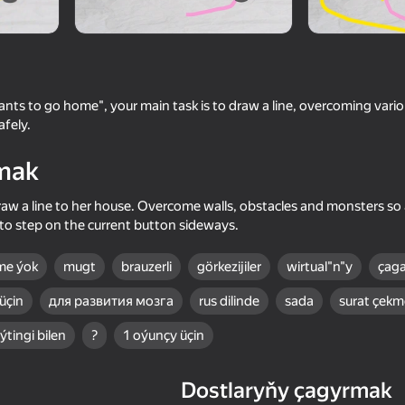
ts to go home", your main task is to draw a line, overcoming vario
fely.
mak
raw a line to her house. Overcome walls, obstacles and monsters so 
to step on the current button sideways.
70
65
me ýok
mugt
brauzerli
görkezijiler
wirtual"n"y
çaga
 & Toca
Toca World: A house with a roof
Toka World and Avata
garden
 üçin
для развития мозга
rus dilinde
sada
surat çekm
ýtingi bilen
?
1 oýunçy üçin
Dostlaryňy çagyrmak
71
63