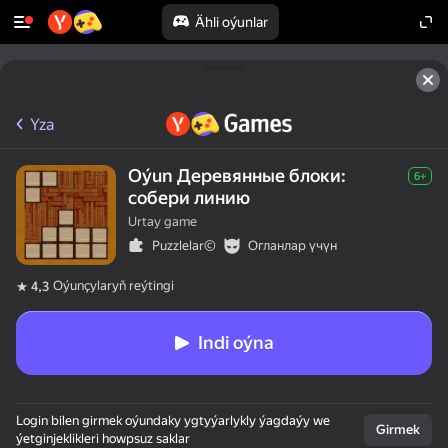
Ähli oýunlar
Yza
Oýun Деревянные блоки:
6+
собери линию
Urtay game
Puzzlelar©
Огланлар үчүн
Oýunçylaryň reýtingi
4,3
Indi oýna
Login bilen girmek oýundaky ygtyýarlykly ýagdaýy we
Girmek
ýetginjeklikleri howpsuz saklar