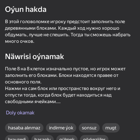
Oýun hakda
Enjamy aýlaň
В этой головоломке игроку предстоит заполнить поле
Bu oýun diňe peýza
ugry goldaýar
деревянными блоками. Каждый ход нужно хорошо
обдумать, лучше не спешить. Тогда ты сможешь набрать
много очков.
Näwrisi oýnamak
Поле 8 на 8 клеток изначально пустое, но игрок может
заполнить его блоками. Блоки находятся правее от
основного поля.
Нажми на сам блок или пространство вокруг него и
отпусти тогда, когда блок будет находиться над
свободными ячейками.
Как только ты заполнишь линию по горизонтали или
Doly okamak
Oýun
вертикали, то она уничтожится, а тебе дадут очки. После
уничтожения прошлых блоков, поле становится
свободным и туда можно ставить блоки.
hasaba alınmaz
indirme ýok
sonsuz
mugt
Попробуй установить самый высокий рекорд.
brauzerli
hasaply
gülmek
görkezijiler