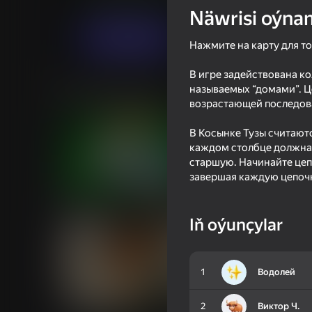
Kart oýunlary
SRV
Näwrisi oýna
Indi oýna
Нажмите на карту для т
В игре задействована ко
называемых “домами”. Це
Meňzeş oýunlar
возрастающей последов
В Косынке Тузы считают
каждом столбце должна н
старшую. Начинайте цепо
завершая каждую цепоч
16+
84
57
Solitaire Classic Klondike
Plinko Clicker
Iň oýunçylar
1
Водолей
42
2
Виктор Ч.