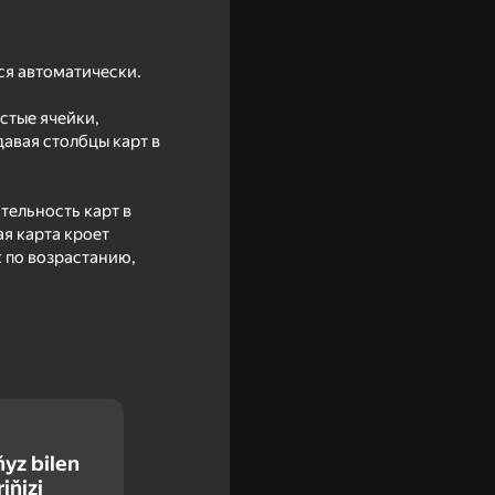
ся автоматически.
стые ячейки,
давая столбцы карт в
тельность карт в
ая карта кроет
к по возрастанию,
or
ňyz bilen
iňizi