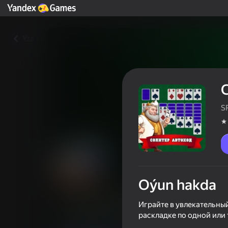
Yza
S
Oýun hakda
Солитер Автоход
Играйте в увлекательный
раскладке по одной или
Oýunçylaryň reýtingi
3,8
18+