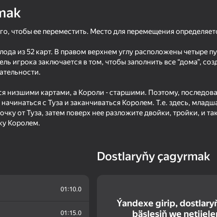
mak
ого, чтобы ее переместить. Место для перемещения определяет
лода из 52 карт. В правом верхнем углу расположены четыре пу
ль игрока заключается в том, чтобы заполнить все “дома”, соз
ательности.
ся низшими картами, а Короли - старшими. Поэтому, последова
ачинаться с Туза и заканчиваться Королем. Т.е. здесь, младш
чку от Туза, затем поверх нее разложите двойки, тройки, и та
ку Королем.
18+
79
57
FreeCell - Classic Solitaire
Lucky Ticket: Simulat
Dostlaryňy çagyrmak
01:10.0
Ýandexe girip, dostlary
79
37
bäsleşiň we netijeler
01:15.0