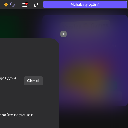
Mahabaty öçüriň
50+ top oýunlar, olara

hatda «oýnamayanlar» hem 
oýnaýar
ýagdaýy we
Girmek
Görmek
ирайте пасьянс в