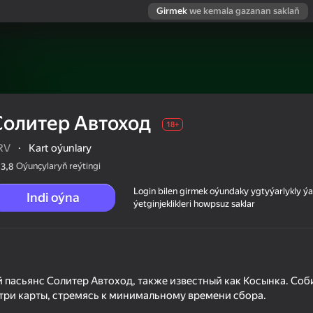
Girmek
we kemala gazanan saklaň
Солитер Автоход
18+
RV
·
Kart oýunlary
Oýunçylaryň reýtingi
3,8
Login bilen girmek oýundaky ygtyýarlykly 
Indi oýna
ýetginjeklikleri howpsuz saklar
 пасьянс Солитер Автоход, также известный как Косынка. Соб
 три карты, стремясь к минимальному времени сбора.