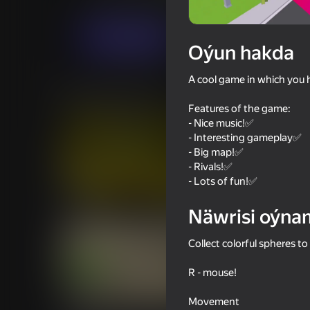
Огланлар үчүн
Ýönekeý
Obseshn
Indi oýna
Oýun hakda
A cool game in which you 
Meňzeş oýunlar
Features of the game:
- Nice music!✅
- Interesting gameplay✅
- Big map!✅
- Rivals!✅
- Lots of fun!✅
47
39
Crazy Roll
Iphone clicker evolut
Näwrisi oýna
Collect colorful spheres t
R - mouse!
45
37
Movement