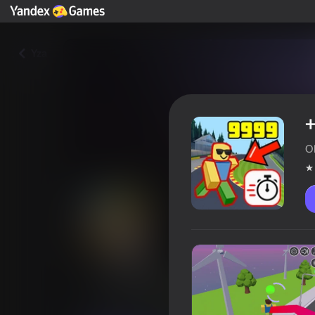
Yza
+
O
+1 to Speed per second: Robb
Oýunçylaryň reýtingi
4,1
0+