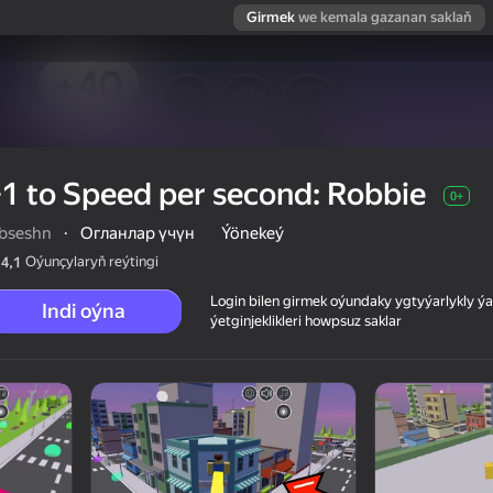
Girmek
we kemala gazanan saklaň
1 to Speed per second: Robbie
0+
bseshn
·
Огланлар үчүн
Ýönekeý
Oýunçylaryň reýtingi
4,1
Login bilen girmek oýundaky ygtyýarlykly 
Indi oýna
ýetginjeklikleri howpsuz saklar
ie