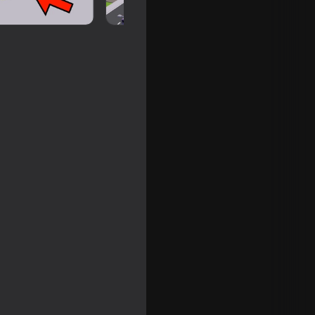
16+
o the Stall