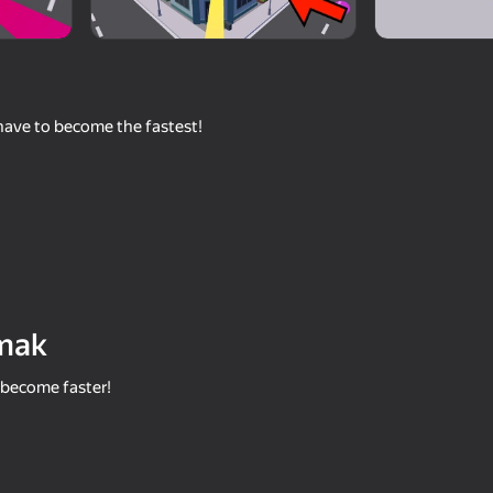
have to become the fastest!
69
48
ion
Pape Rangers
Drunk Ragdoll: Going t
mak
o become faster!
45
52