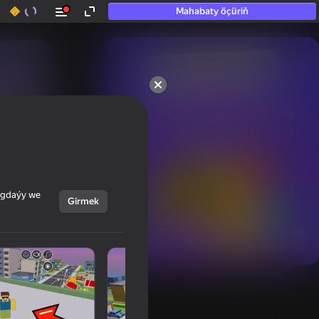
Mahabaty öçüriň
50+ top oýunlar, olara

hatda «oýnamayanlar» hem 
oýnaýar
ýagdaýy we
Girmek
Görmek