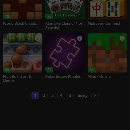
16+
78
79
Wood Block Classic
Klondike Classic (1 or
Mah Jong Connect
3 cards)
89
87
82
Fruit Box: Sort &
Relax Jigsaw Puzzles
Mine - Online
Match
1
2
3
4
5
Soňy