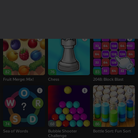
18+
16+
95
78
76
Melon Sandbox
Bubble Tower 3D
Alternation Solitaire
82
76
83
Fruit Merge: Mix!
Chess
2048: Block Blast
74
68
86
Sea of Words
Bubble Shooter
Bottle Sort: Fun Sort
Challenge