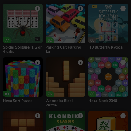
18+
77
82
60
Spider Solitaire: 1, 2 or
Parking Car: Parking
HD Butterfly Kyodai
4 suits
Jam
83
76
80
Hexa Sort Puzzle
Woodoku Block
Hexa Block 2048
Puzzle