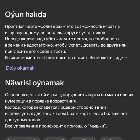
18+
99
88
77
Oýun hakda
Gamer's Mod
Jigsaw Solitaire
Sudoku Master
Приятная черта «Солитера» – это возможность играть в
игрушку одному, не вовлекая других участников.
Иногда людям надо убить чем-то время, но свободного
времени недостаточно, чтобы успеть доехать до друга или
пригласить его к себе в гости.
В такие моменты «Солитер» вас спасает. Вы можете сидеть
дома одни и раскладывать косынку.
80
80
84
Doly okamak
Когда вы играете в «Солитер», вы не замечаете, как быстро
Mahjong Bang Bang
Tap Wood Blocks
Tile Match: Around
пролетает время, потому что игра затягивает.
Away
the World
Näwrisi oýnamak
Чему учит «Солитер»:
Основная цель этой игры - упорядочить карты по масти или их
Внимательности и осторожности.
нумерации в порядке возрастания.
Умению развлекать себя, не бояться одиночества и быть
Колода, которая кладётся лицевой стороной вниз,
наедине с собой.
используется для того, чтобы брать карты, если больше нет
Аккуратности.
доступных ходов.
Делать самостоятельный выбор.
18+
74
83
80
Все управление происходит с помощью "мышки".
Основам карточных игр. «Солитер» часто бывает первой
Bubble Hit
Mahjong: Super
Durak classic
игрушкой в карты у многих игроков.
Match
Стратегическое мышление.