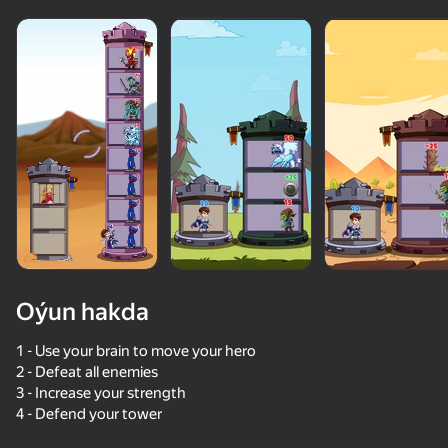
Oýun hakda
1 - Use your brain to move your hero
2 - Defeat all enemies
3 - Increase your strength
47
50+ top oýunlar, olary oýnaýar

47
52
45
4 - Defend your tower
hatda «oýnamayanlar» hem
Doom forever
Far Orion: New worlds
Shooting Master! Craft the Gun!
Call Drone N