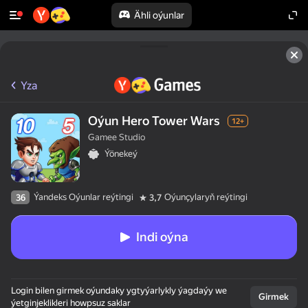
Ähli oýunlar
Yza
Oýun Hero Tower Wars
12+
Gamee Studio
Ýönekeý
Ýandeks Oýunlar reýtingi
Oýunçylaryň reýtingi
36
3,7
Indi oýna
Login bilen girmek oýundaky ygtyýarlykly ýagdaýy we
Girmek
ýetginjeklikleri howpsuz saklar