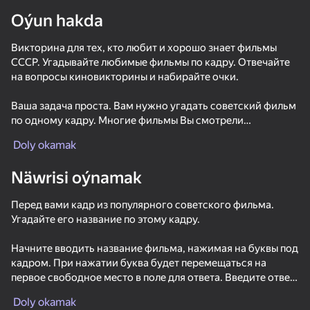
Oýun hakda
Викторина для тех, кто любит и хорошо знает фильмы
СССР. Угадывайте любимые фильмы по кадру. Отвечайте
на вопросы киновикторины и набирайте очки.
Ваша задача проста. Вам нужно угадать советский фильм
по одному кадру. Многие фильмы Вы смотрели
множество раз и легко их угадаете, а некоторые уже
Doly okamak
успели подзабыть. Здесь вам пригодится хорошая
зрительная память. В игре также есть подсказки.
Näwrisi oýnamak
Добавлены туры
Перед вами кадр из популярного советского фильма.
- Угадайте советского актёра по фото
Угадайте его название по этому кадру.
- Цитаты из фильмов
- Вопросы про кино
Начните вводить название фильма, нажимая на буквы под
- Музыка из фильмов
кадром. При нажатии буква будет перемещаться на
первое свободное место в поле для ответа. Введите ответ
Если вам понравилась викторина, то вы можете оставить
65
42
77
полностью. В поле для ответа не должно остаться пустых
отзыв.
Akinator
Call Metromen
Shoot the Bottles
Doly okamak
ячеек. Не все буквы будут использованы. Лишние буквы