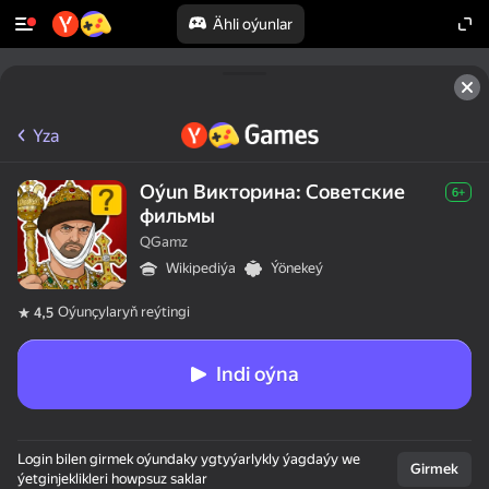
Ähli oýunlar
Yza
Oýun Викторина: Советские
6+
фильмы
QGamz
Wikipediýa
Ýönekeý
Oýunçylaryň reýtingi
4,5
Indi oýna
Login bilen girmek oýundaky ygtyýarlykly ýagdaýy we
Girmek
ýetginjeklikleri howpsuz saklar