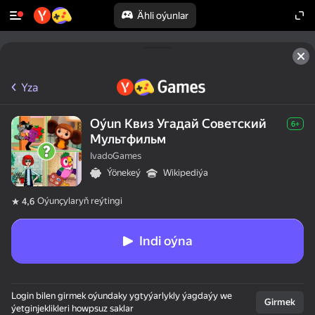
Ähli oýunlar
Yza
Oýun Квиз Угадай Советский
6+
Мультфильм
IvadoGames
Ýönekeý
Wikipediýa
Oýunçylaryň reýtingi
4,6
Indi oýna
Login bilen girmek oýundaky ygtyýarlykly ýagdaýy we
Girmek
ýetginjeklikleri howpsuz saklar