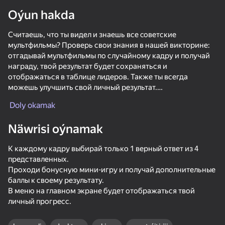
Oýun hakda
Считаешь, что ты видел и знаешь все cоветские
мультфильмы? Проверь свои знания в нашей викторине:
отгадывай мультфильмы по случайному кадру и получай
награду, твой результат будет сохраняться и
отображаться в таблице лидеров. Также ты всегда
можешь улучшить свой личный результат.
Мы загадали большое количество легендарных cоветских
Doly okamak
мультфильмов с любимыми персонажами детства.
Näwrisi oýnamak
К каждому кадру выбирай только 1 верный ответ из 4
представленных.
Проходи бонусную мини-игру и получай дополнительные
баллы к своему результату.
В меню на главном экране будет отображаться твой
личный прогресс.
36
48
46
45
Apple Worm
Crazy Roll
+1 Fat per Second! Eat and Fat!
Call Drone N