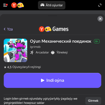
Ähli oýunlar
Yza
Oýun Механический поединок
6+
igrimob
Arcadalar
Ýönekeý
Oýunçylaryň reýtingi
4,5
Indi oýna
Login bilen girmek oýundaky ygtyýarlykly ýagdaýy we
Girmek
ýetginjeklikleri howpsuz saklar