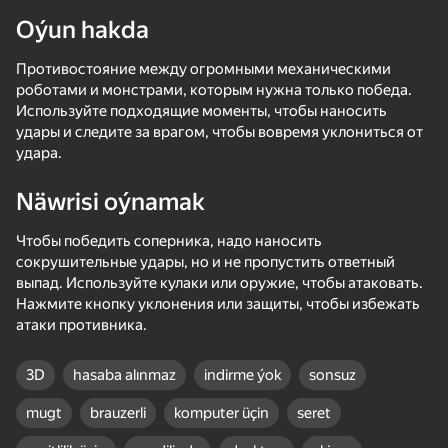
Oýun hakda
Противостояние между огромными механическими
роботами и монстрами, которым нужна только победа.
Используйте подходящие моменты, чтобы наносить
удары и следите за врагом, чтобы вовремя уклониться от
удара.
Näwrisi oýnamak
Чтобы победить соперника, надо наносить
сокрушительные удары, но и не пропустить ответный
выпад. Используйте кулаки или оружие, чтобы атаковать.
Нажмите кнопку уклонения или защиты, чтобы избежать
атаки противника.
3D
hasaba alınmaz
indirme ýok
sonsuz
68
50+ top oýunlar, olary oýnaýar

70
72
65
mugt
brauzerli
komputer üçin
seret
hatda «oýnamayanlar» hem
Sword Master: Slice Your Enemies!
Sticky Carnage
Archer Ragdoll Masters