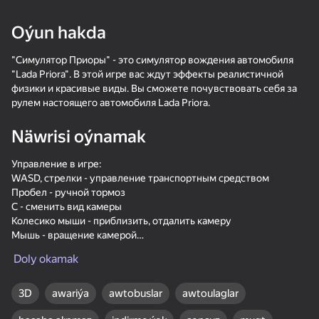
18+
99
88
77
Oýun hakda
Gamer's Mod
Jigsaw Solitaire
Sudoku Master
"Симулятор Приоры" - это симулятор вождения автомобиля
"Lada Priora". В этой игре вас ждут эффекты реалистичной
физики и красивые виды. Вы сможете почувствовать себя за
рулем настоящего автомобиля Lada Priora.
Näwrisi oýnamak
80
80
84
Mahjong Bang Bang
Tap Wood Blocks
Tile Match: Around
Управление в игре:
Away
the World
WASD, стрелки - управление транспортным средством
Пробел - ручной тормоз
C - сменить вид камеры
Колесико мыши - приблизить, отдалить камеру
Мышь - вращение камерой
G - медленный режим
Doly okamak
Tab -курсор
18+
73
83
80
3D
awariýa
awtobuslar
awtoulaglar
Bubble Hit
Mahjong: Super
Durak classic
Match