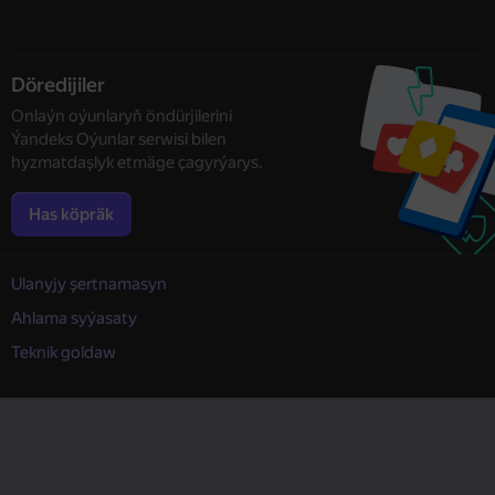
Döredijiler
Onlaýn oýunlaryň öndürjilerini
Ýandeks Oýunlar serwisi bilen
hyzmatdaşlyk etmäge çagyrýarys.
Has köpräk
Ulanyjy şertnamasyn
Ahlama syýasaty
Teknik goldaw