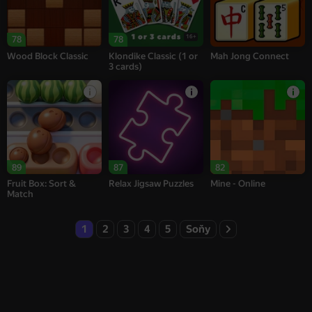
16+
78
78
Wood Block Classic
Klondike Classic (1 or
Mah Jong Connect
3 cards)
89
87
82
Fruit Box: Sort &
Relax Jigsaw Puzzles
Mine - Online
Match
1
2
3
4
5
Soňy