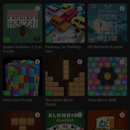
18+
77
82
59
Spider Solitaire: 1, 2 or
Parking Car: Parking
HD Butterfly Kyodai
4 suits
Jam
83
75
80
Hexa Sort Puzzle
Woodoku Block
Hexa Block 2048
Puzzle