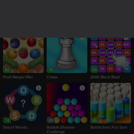
18+
16+
95
78
76
Melon Sandbox
Bubble Tower 3D
Alternation Solitaire
82
76
83
Fruit Merge: Mix!
Chess
2048: Block Blast
74
69
86
Sea of Words
Bubble Shooter
Bottle Sort: Fun Sort
Challenge