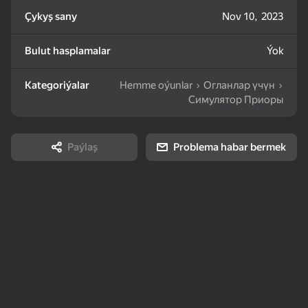
Çykyş sany
Nov 10, 2023
83
85
82
Mahjong: Train Your
Water Sort: Fill & Pack
Goods Sort & Clear:
Bulut hasplamalar
Ýok
Mind
Match 3
Kategoriýalar
Hemme oýunlar
Огланлар үчүн
Симулятор Приоры
Paýlaş
Problema habar bermek
72
83
86
Bubble Shooter -
Nut Sort: Color Puzzle
Match 3: Beautiful
Shoot and Burst!
Game
Village
83
79
82
Tiles Match: release
Crosswords 2026
My Castle. Merge &