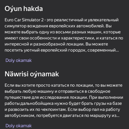
Oýun hakda
Enjamy aýlaň
Euro Car Simulator 2 - это реалистичный и увлекательный
Bu oýun diňe peýza
ugry goldaýar
симулятор вождения европейских автомобилей. Вы
можете выбрать одну из восьми разных машин, которые
имеют свои особенности и характеристики, и кататься по
интересной и разнообразной локации. Вы можете
посетить уютный европейский городок, современный
город с высотками, живописные горы, промышленные
Doly okamak
заводы, стройки и многое другое. Вы также можете
попробовать себя в роли дальнобойщика или
Näwrisi oýnamak
автобусника и выполнять различные задания, связанные с
перевозкой грузов или пассажиров. Игра имеет красивую
Если вы хотите просто кататься по локации, то вы можете
графику и проработанную физику, которая позволит вам
выбрать любую машину и отправиться в свободное
ощутить все нюансы вождения по европейским дорогам.
путешествие для исследования локации. При выполнении
Euro Car Simulator 2 - это игра для всех любителей
работы дальнобойщика нужно будет брать грузы на базе
автомобилей. Кроме того, в игре вы можете настроить
Oýun
и развозить их по чекпоинтам. Если выбор пал на работу
свой автомобиль по своему вкусу и сделать его более
автобусником, потребуется двигаться по маршруту из
уникальным. Вы можете менять цвет кузова, дым из-под
72
53
70
76
чекпоинтов. Задания цикличны.
колес, цвет фар.
Checkers in St. Petersburg or Arabic drift
Chasing traffic
Driving School Simulator
Doly okamak