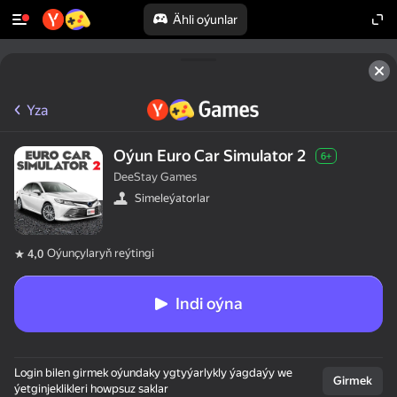
Ähli oýunlar
Yza
Oýun Euro Car Simulator 2
6+
DeeStay Games
Simeleýatorlar
Oýunçylaryň reýtingi
4,0
Indi oýna
Login bilen girmek oýundaky ygtyýarlykly ýagdaýy we
Girmek
ýetginjeklikleri howpsuz saklar